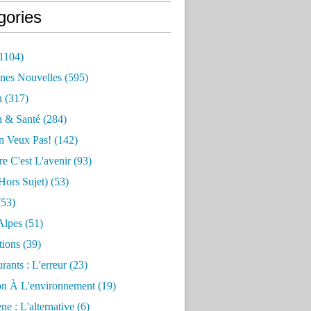
gories
1104)
nes Nouvelles
(595)
n
(317)
n & Santé
(284)
n Veux Pas!
(142)
re C'est L'avenir
(93)
hors Sujet)
(53)
53)
Alpes
(51)
tions
(39)
rants : L'erreur
(23)
on À L'environnement
(19)
e : L'alternative
(6)