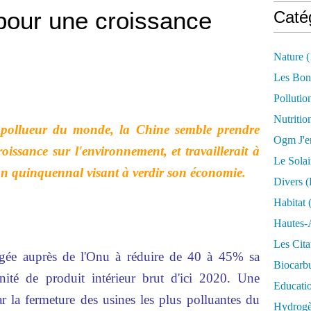
pour une croissance
Caté
Nature
(
Les Bon
Pollutio
Nutritio
 pollueur du monde, la Chine semble prendre
Ogm J'e
oissance sur l'environnement, et travaillerait à
Le Solai
an quinquennal visant à verdir son économie.
Divers (
Habitat
(
Hautes-
Les Cita
agée auprès de l'Onu à réduire de 40 à 45% sa
Biocarbu
ité de produit intérieur brut d'ici 2020. Une
Educati
 la fermeture des usines les plus polluantes du
Hydrogèn