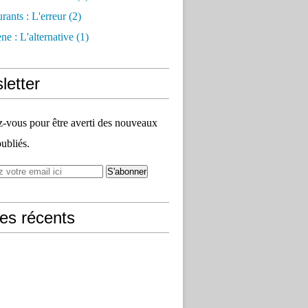
rants : L'erreur
(2)
e : L'alternative
(1)
letter
vous pour être averti des nouveaux
publiés.
les récents