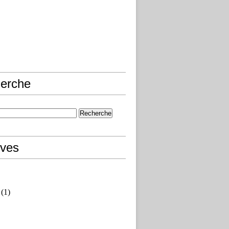
erche
ives
(1)