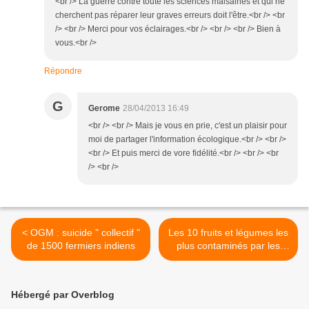
<br /> La guerre contre toute les sciences malsaines et qui ne
cherchent pas réparer leur graves erreurs doit l'être.<br /> <br
/> <br /> Merci pour vos éclairages.<br /> <br /> <br /> Bien à
vous.<br />
Répondre
G
Gerome
28/04/2013 16:49
<br /> <br /> Mais je vous en prie, c'est un plaisir pour
moi de partager l'information écologique.<br /> <br />
<br /> Et puis merci de vore fidélité.<br /> <br /> <br
/> <br />
< OGM : suicide " collectif "
Les 10 fruits et légumes les
de 1500 fermiers indiens
plus contaminés par les
pesticides >
Hébergé par Overblog