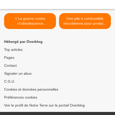
< La guerre contre
Une pile à combustible
«l'obsolescence
microbienne pour produire
programmée» est déclarée
de l’electricté par les
plantes >
Hébergé par Overblog
Top articles
Pages
Contact
Signaler un abus
C.G.U.
Cookies et données personnelles
Préférences cookies
Voir le profil de Notre Terre sur le portail Overblog