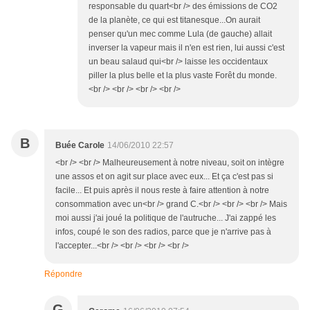
responsable du quart<br /> des émissions de CO2
de la planète, ce qui est titanesque...On aurait
penser qu'un mec comme Lula (de gauche) allait
inverser la vapeur mais il n'en est rien, lui aussi c'est
un beau salaud qui<br /> laisse les occidentaux
piller la plus belle et la plus vaste Forêt du monde.
<br /> <br /> <br /> <br />
B
Buée Carole
14/06/2010 22:57
<br /> <br /> Malheureusement à notre niveau, soit on intègre
une assos et on agit sur place avec eux... Et ça c'est pas si
facile... Et puis après il nous reste à faire attention à notre
consommation avec un<br /> grand C.<br /> <br /> <br /> Mais
moi aussi j'ai joué la politique de l'autruche... J'ai zappé les
infos, coupé le son des radios, parce que je n'arrive pas à
l'accepter...<br /> <br /> <br /> <br />
Répondre
G