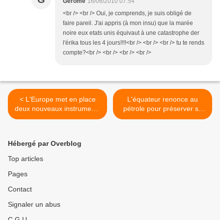
Gerome
16/06/2010 07:54
<br /> <br /> Oui, je comprends, je suis obligé de
faire pareil. J'ai appris (à mon insu) que la marée
noire eux etats unis équivaut à une catastrophe der
l'érika tous les 4 jours!!!!<br /> <br /> <br /> tu te rends
compte?<br /> <br /> <br /> <br />
< L'Europe met en place
L'équateur renonce au
deux nouveaux instruments
pétrole pour préserver sa
pour préserver la
biodiversité!! >
biodiversité
Hébergé par Overblog
Top articles
Pages
Contact
Signaler un abus
C.G.U.