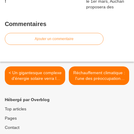
!
Commentaires
Ajouter un commentaire
< Un gigantesque complexe
Réchauffement climatique :
d'énergie solaire verra le
l'une des préoccupations
jour en Californie
majeures de la population
mondiale >
Hébergé par Overblog
Top articles
Pages
Contact