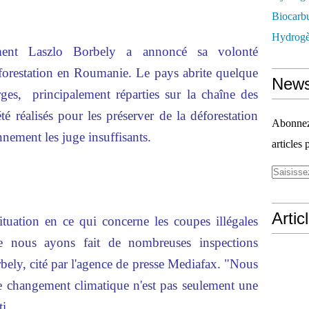
Biocarbu
Hydrogèn
ment Laszlo Borbely a annoncé sa volonté
 déforestation en Roumanie. Le pays abrite quelque
News
rges, principalement réparties sur la chaîne des
été réalisés pour les préserver de la déforestation
Abonnez-
onnement les juge insuffisants.
articles 
Artic
situation en ce qui concerne les coupes illégales
ue nous ayons fait de nombreuses inspections
bely, cité par l'agence de presse Mediafax. "Nous
le changement climatique n'est pas seulement une
i.