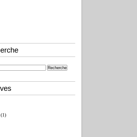
erche
ives
(1)