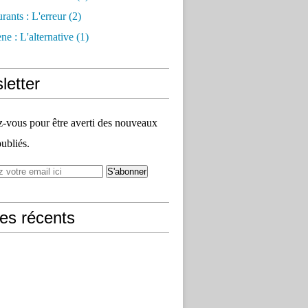
rants : L'erreur
(2)
e : L'alternative
(1)
letter
vous pour être averti des nouveaux
publiés.
les récents