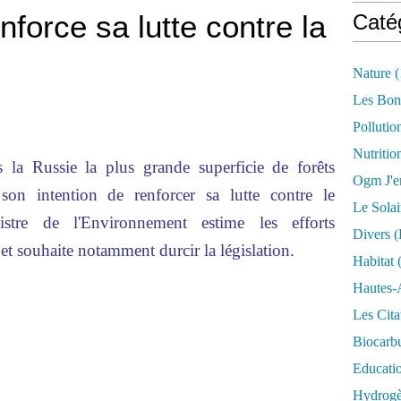
force sa lutte contre la
Caté
Nature
(
Les Bon
Pollutio
Nutritio
 la Russie la plus grande superficie de forêts
Ogm J'e
son intention de renforcer sa lutte contre le
Le Solai
istre de l'Environnement estime les efforts
Divers (
, et souhaite notamment durcir la législation.
Habitat
(
Hautes-
Les Cita
Biocarbu
Educati
Hydrogèn