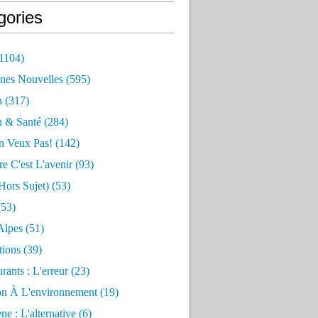
gories
1104)
nes Nouvelles
(595)
n
(317)
n & Santé
(284)
n Veux Pas!
(142)
re C'est L'avenir
(93)
hors Sujet)
(53)
53)
Alpes
(51)
tions
(39)
rants : L'erreur
(23)
on À L'environnement
(19)
e : L'alternative
(6)