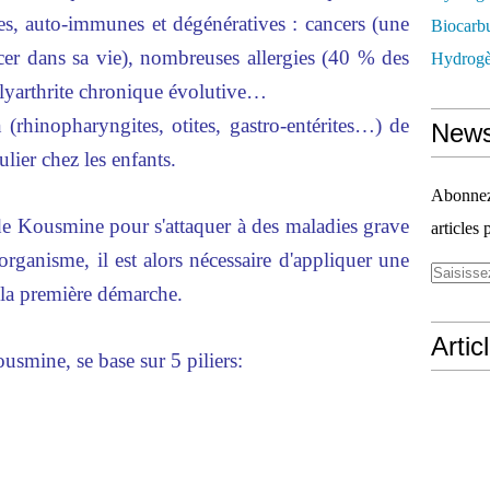
, auto-immunes et dégénératives : cancers (une
Biocarbu
cer dans sa vie), nombreuses allergies (40 % des
Hydrogèn
olyarthrite chronique évolutive…
(rhinopharyngites, otites, gastro-entérites…) de
News
ulier chez les enfants.
Abonnez-
ode Kousmine pour s'attaquer à des maladies grave
articles 
rganisme, il est alors nécessaire d'appliquer une
 la première démarche.
Artic
usmine, se base sur 5 piliers: