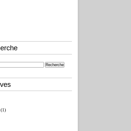
erche
ives
(1)