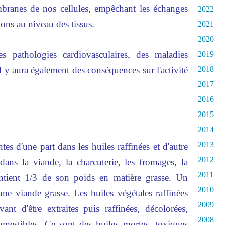
branes de nos cellules, empêchant les échanges
2022
ions au niveau des tissus.
2021
2020
des pathologies cardiovasculaires, des maladies
2019
l y aura également des conséquences sur l'activité
2018
2017
2016
2015
2014
2013
tes d'une part dans les huiles raffinées et d'autre
2012
dans la viande, la charcuterie, les fromages, la
2011
ontient 1/3 de son poids en matière grasse. Un
2010
une viande grasse. Les huiles végétales raffinées
2009
ant d'être extraites puis raffinées, décolorées,
2008
omestibles. Ce sont des huiles mortes, toxiques