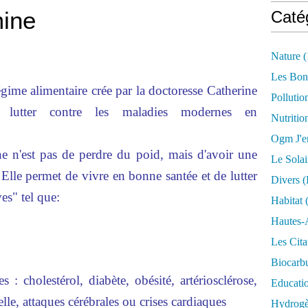
ine
Caté
Nature
(
Les Bon
ime alimentaire crée par la doctoresse Catherine
Pollutio
lutter contre les maladies modernes en
Nutritio
Ogm J'e
 n'est pas de perdre du poid, mais d'avoir une
Le Solai
. Elle permet de vivre en bonne santée et de lutter
Divers (
es" tel que:
Habitat
(
Hautes-
Les Cita
Biocarbu
cholestérol, diabète, obésité, artériosclérose,
Educati
lle, attaques cérébrales ou crises cardiaques
Hydrogèn