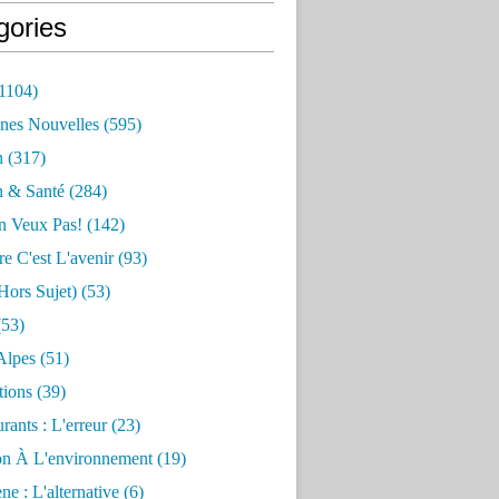
gories
1104)
nes Nouvelles
(595)
n
(317)
n & Santé
(284)
n Veux Pas!
(142)
re C'est L'avenir
(93)
hors Sujet)
(53)
53)
Alpes
(51)
tions
(39)
rants : L'erreur
(23)
on À L'environnement
(19)
e : L'alternative
(6)