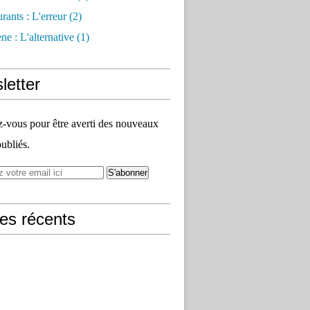
rants : L'erreur
(2)
e : L'alternative
(1)
letter
vous pour être averti des nouveaux
publiés.
les récents