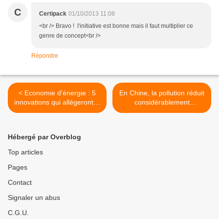
C
Certipack
01/10/2013 11:08
<br /> Bravo ! l'initiative est bonne mais il faut multiplier ce
genre de concept<br />
Répondre
< Economie d'énergie : 5
En Chine, la pollution réduit
innovations qui allégeront la
considérablement
facture du futur
l'espérance de vie >
Hébergé par Overblog
Top articles
Pages
Contact
Signaler un abus
C.G.U.