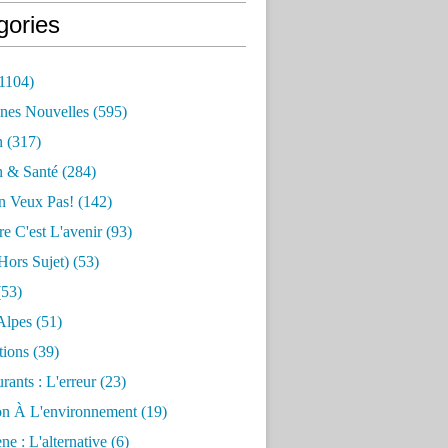
gories
1104)
nes Nouvelles
(595)
n
(317)
n & Santé
(284)
n Veux Pas!
(142)
re C'est L'avenir
(93)
hors Sujet)
(53)
53)
Alpes
(51)
tions
(39)
rants : L'erreur
(23)
on À L'environnement
(19)
e : L'alternative
(6)