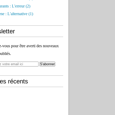
rants : L'erreur
(2)
e : L'alternative
(1)
letter
vous pour être averti des nouveaux
publiés.
les récents