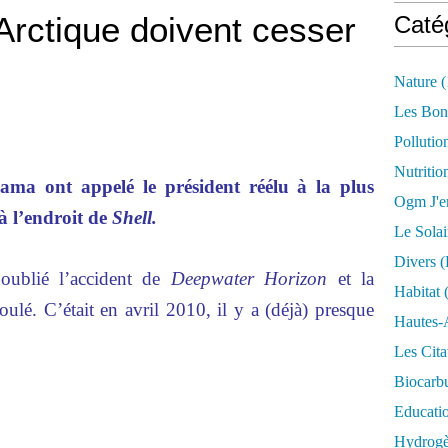
Arctique doivent cesser
Caté
Nature
(
Les Bon
Pollutio
Nutritio
ma ont appelé le président réélu à la plus
Ogm J'e
à l’endroit de
Shell.
Le Solai
Divers (
oublié l’accident de
Deepwater Horizon
et la
Habitat
(
lé. C’était en avril 2010, il y a (déjà) presque
Hautes-
Les Cita
Biocarbu
Educati
Hydrogèn