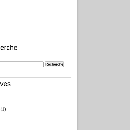
erche
ives
(1)