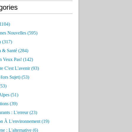
gories
1104)
nes Nouvelles
(595)
n
(317)
n & Santé
(284)
n Veux Pas!
(142)
re C'est L'avenir
(93)
hors Sujet)
(53)
53)
Alpes
(51)
tions
(39)
rants : L'erreur
(23)
on À L'environnement
(19)
e : L'alternative
(6)