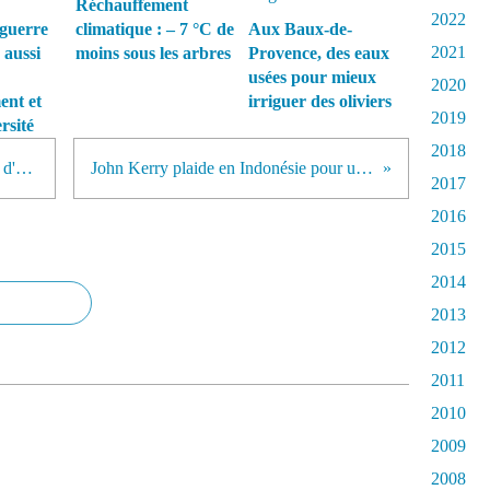
Réchauffement
2022
guerre
climatique : – 7 °C de
Aux Baux-de-
2021
 aussi
moins sous les arbres
Provence, des eaux
usées pour mieux
2020
ent et
irriguer des oliviers
2019
rsité
2018
Obama veut créer un fonds climat d'un milliard de dollars!
John Kerry plaide en Indonésie pour une action sur le climat
2017
2016
2015
2014
2013
2012
2011
2010
2009
2008