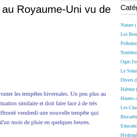
s au Royaume-Uni vu de
Caté
Nature
(
Les Bon
Pollutio
Nutritio
Ogm J'e
Le Solai
Divers (
Habitat
(
fronter les tempêtes hivernales. Un peu plus au
Hautes-
ation similaire et doit faire face à de très
Les Cita
affronté vendredi une nouvelle tempête qui
Biocarbu
 d'un mois de pluie en quelques heures.
Educati
Hydrogèn