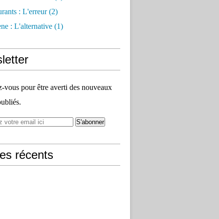
rants : L'erreur
(2)
e : L'alternative
(1)
letter
vous pour être averti des nouveaux
publiés.
les récents