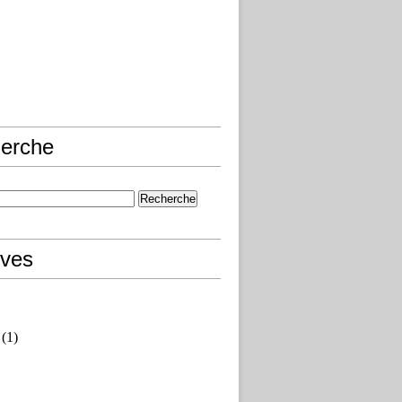
erche
ives
(1)