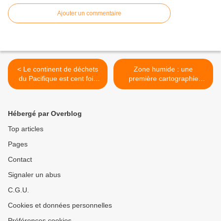
Ajouter un commentaire
< Le continent de déchets
Zone humide : une
du Pacifique est cent fois
première cartographie
plus grand qu'il y a
mondiale inquiétante >
quarante ans
Hébergé par Overblog
Top articles
Pages
Contact
Signaler un abus
C.G.U.
Cookies et données personnelles
Préférences cookies