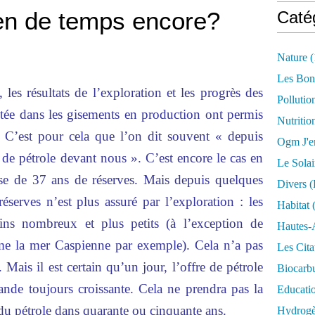
ien de temps encore?
Caté
Nature
(
Les Bon
les résultats de l’exploration et les progrès des
Pollutio
stée dans les gisements en production ont permis
Nutritio
. C’est pour cela que l’on dit souvent « depuis
Ogm J'e
 de pétrole devant nous ». C’est encore le cas en
Le Solai
e de 37 ans de réserves. Mais depuis quelques
Divers (
éserves n’est plus assuré par l’exploration : les
Habitat
(
ins nombreux et plus petits (à l’exception de
Hautes-
e la mer Caspienne par exemple). Cela n’a pas
Les Cita
 Mais il est certain qu’un jour, l’offre de pétrole
Biocarbu
nde toujours croissante. Cela ne prendra pas la
Educati
du pétrole dans quarante ou cinquante ans.
Hydrogèn