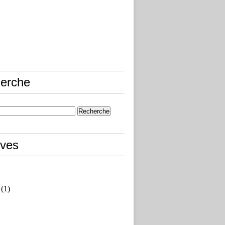
erche
ives
(1)