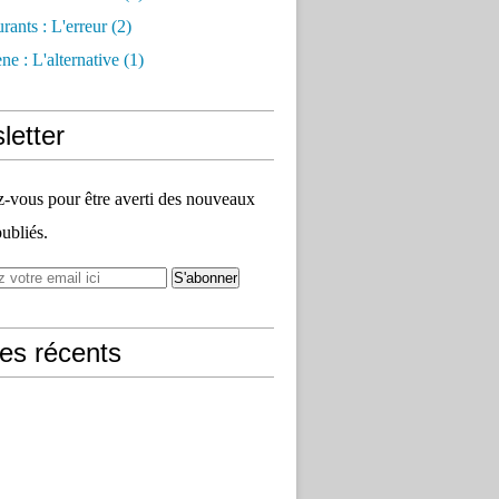
rants : L'erreur
(2)
e : L'alternative
(1)
letter
vous pour être averti des nouveaux
publiés.
les récents