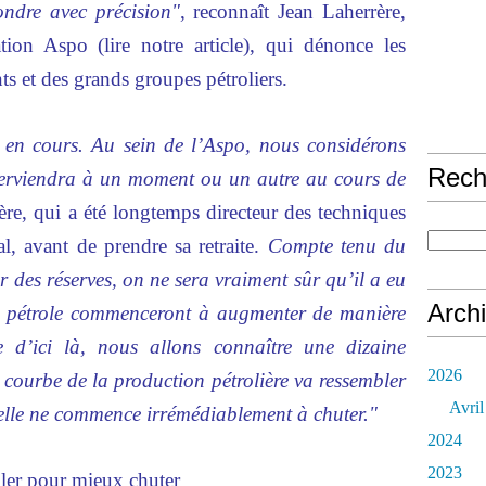
ondre avec précision"
, reconnaît Jean Laherrère,
ation
Aspo
(lire notre
article
), qui dénonce les
s et des grands groupes pétroliers.
e en cours. Au sein de l’Aspo, nous considérons
Rech
interviendra à un moment ou un autre au cours de
rère, qui a été longtemps directeur des techniques
l, avant de prendre sa retraite.
Compte tenu du
 des réserves, on ne sera vraiment sûr qu’il a eu
Arch
de pétrole commenceront à augmenter de manière
ue d’ici là, nous allons connaître une dizaine
2026
 courbe de la production pétrolière va ressembler
Avril
elle ne commence irrémédiablement à chuter."
2024
2023
ler pour mieux chuter