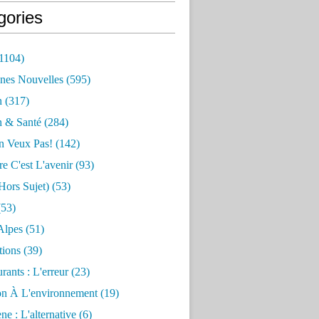
gories
1104)
nes Nouvelles
(595)
n
(317)
n & Santé
(284)
n Veux Pas!
(142)
re C'est L'avenir
(93)
hors Sujet)
(53)
53)
Alpes
(51)
tions
(39)
rants : L'erreur
(23)
on À L'environnement
(19)
e : L'alternative
(6)