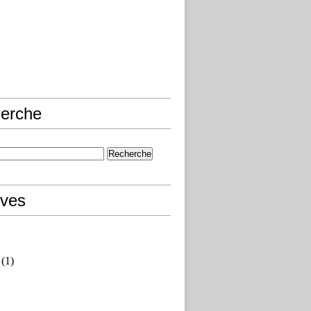
erche
ives
(1)