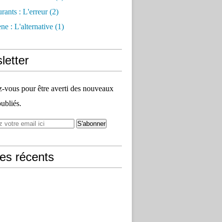
rants : L'erreur
(2)
e : L'alternative
(1)
letter
vous pour être averti des nouveaux
publiés.
les récents