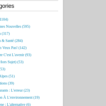
gories
1104)
nes Nouvelles
(595)
n
(317)
n & Santé
(284)
n Veux Pas!
(142)
re C'est L'avenir
(93)
hors Sujet)
(53)
53)
Alpes
(51)
tions
(39)
rants : L'erreur
(23)
on À L'environnement
(19)
e : L'alternative
(6)