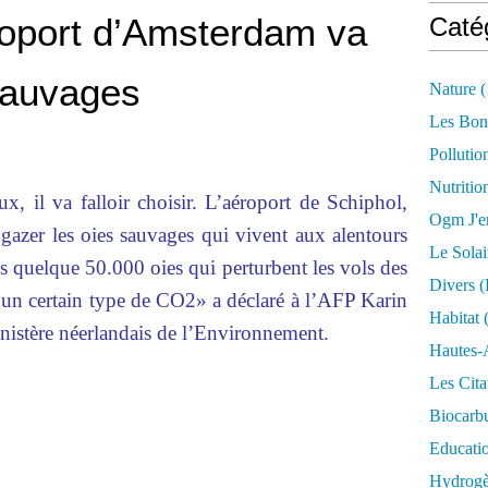
roport d’Amsterdam va
Caté
sauvages
Nature
(
Les Bon
Pollutio
Nutritio
, il va falloir choisir. L’aéroport de Schiphol,
Ogm J'e
gazer les oies sauvages qui vivent aux alentours
Le Solai
es quelque 50.000 oies qui perturbent les vols des
Divers (
d’un certain type de CO2» a déclaré à l’AFP Karin
Habitat
(
inistère néerlandais de l’Environnement.
Hautes-
Les Cita
Biocarbu
Educati
Hydrogèn