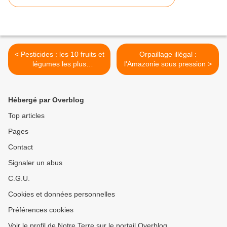
< Pesticides : les 10 fruits et
Orpaillage illégal :
légumes les plus
l'Amazonie sous pression >
contaminés
Hébergé par Overblog
Top articles
Pages
Contact
Signaler un abus
C.G.U.
Cookies et données personnelles
Préférences cookies
Voir le profil de Notre Terre sur le portail Overblog