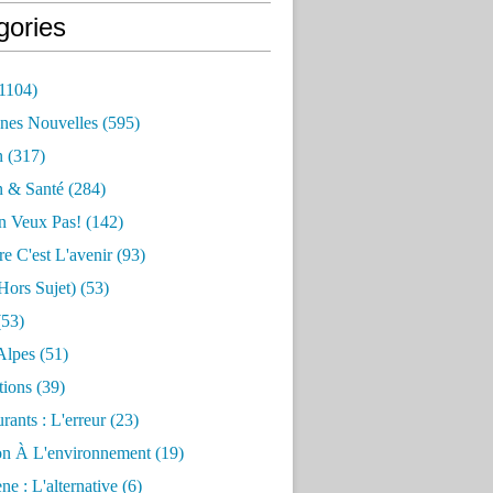
gories
1104)
nes Nouvelles
(595)
n
(317)
n & Santé
(284)
n Veux Pas!
(142)
re C'est L'avenir
(93)
hors Sujet)
(53)
53)
Alpes
(51)
tions
(39)
rants : L'erreur
(23)
on À L'environnement
(19)
e : L'alternative
(6)