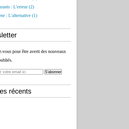
rants : L'erreur
(2)
e : L'alternative
(1)
letter
vous pour être averti des nouveaux
publiés.
les récents