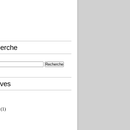
erche
ives
(1)