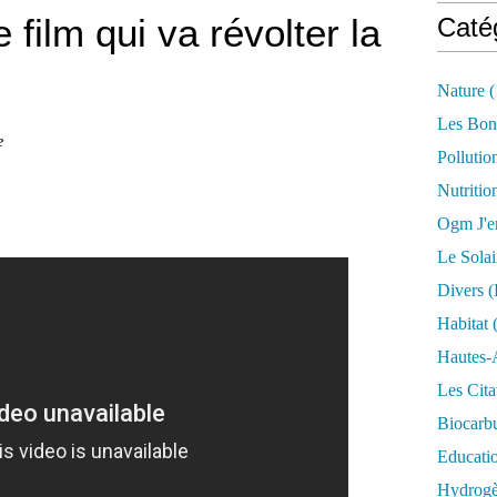
 film qui va révolter la
Caté
Nature
(
Les Bon
e
Pollutio
Nutritio
Ogm J'e
Le Solai
Divers (
Habitat
(
Hautes-
Les Cita
Biocarbu
Educati
Hydrogèn