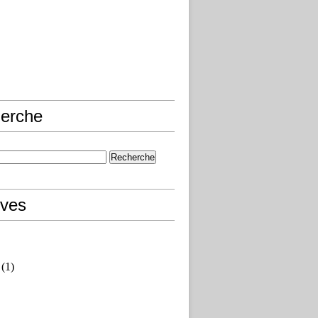
erche
ives
(1)