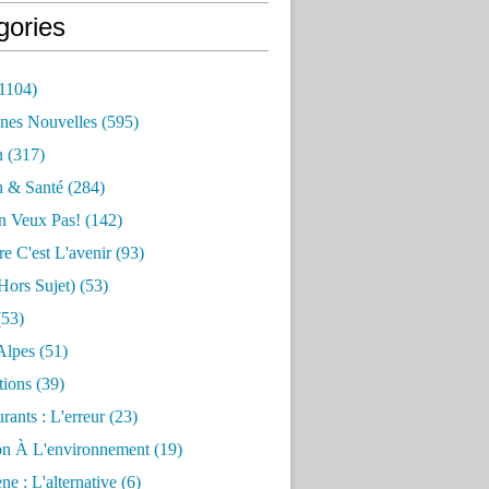
gories
1104)
nes Nouvelles
(595)
n
(317)
n & Santé
(284)
n Veux Pas!
(142)
re C'est L'avenir
(93)
hors Sujet)
(53)
53)
Alpes
(51)
tions
(39)
rants : L'erreur
(23)
on À L'environnement
(19)
e : L'alternative
(6)