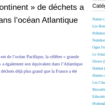
ntinent » de déchets a
Caté
ans l’océan Atlantique
Nature
(
Les Bon
Pollutio
Nutritio
Ogm J'e
Le Solai
-est de l’océan Pacifique, la célèbre « grande
Divers (
» a également son équivalent dans l’Atlantique
Habitat
(
déchets déjà plus grand que la France a été
Hautes-
Les Cita
Biocarbu
Educati
Hydrogèn