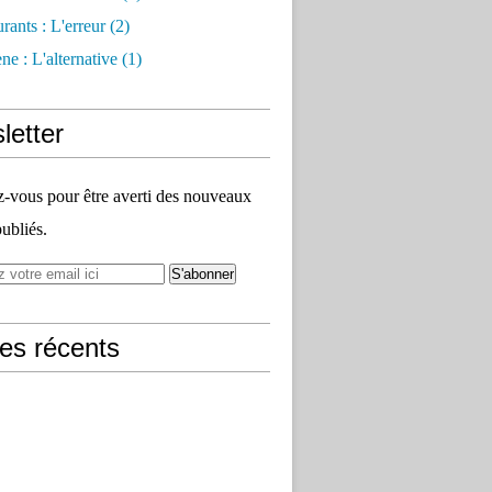
rants : L'erreur
(2)
e : L'alternative
(1)
letter
vous pour être averti des nouveaux
publiés.
les récents