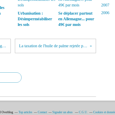
2007
les
2006
s
Urbanisation :
Se déplacer partout
Désimperméabiliser
en Allemagne... pour
les sols
49€ par mois
Des produits radioactifs dans les égouts parisiens
La taxation de l'huile de palme rejetée par les Lobbyes
il Overblog
Top articles
Contact
Signaler un abus
C.G.U.
Cookies et donnée