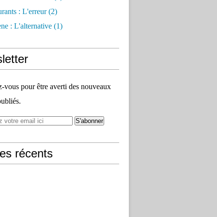
rants : L'erreur
(2)
e : L'alternative
(1)
letter
vous pour être averti des nouveaux
publiés.
les récents