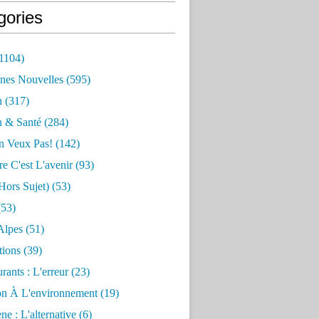
gories
1104)
nes Nouvelles
(595)
n
(317)
n & Santé
(284)
n Veux Pas!
(142)
re C'est L'avenir
(93)
hors Sujet)
(53)
53)
Alpes
(51)
tions
(39)
rants : L'erreur
(23)
on À L'environnement
(19)
e : L'alternative
(6)