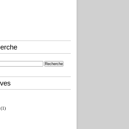
erche
ives
(1)