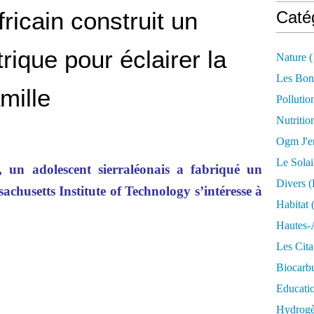
fricain construit un
Caté
rique pour éclairer la
Nature
(
Les Bon
mille
Pollutio
Nutritio
Ogm J'e
Le Solai
, un adolescent sierraléonais a fabriqué un
Divers (
achusetts Institute of Technology s’intéresse à
Habitat
(
Hautes-
Les Cita
Biocarbu
Educati
Hydrogèn