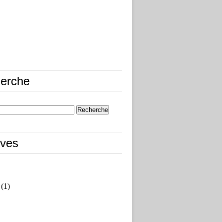
erche
ives
(1)