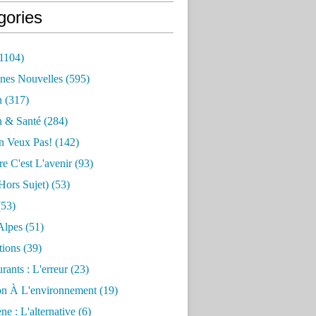
gories
1104)
nes Nouvelles
(595)
n
(317)
n & Santé
(284)
n Veux Pas!
(142)
re C'est L'avenir
(93)
hors Sujet)
(53)
53)
Alpes
(51)
tions
(39)
rants : L'erreur
(23)
on À L'environnement
(19)
e : L'alternative
(6)