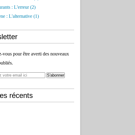
rants : L'erreur
(2)
e : L'alternative
(1)
letter
vous pour être averti des nouveaux
publiés.
les récents