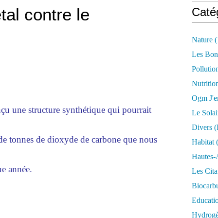
al contre le
Caté
Nature
(
Les Bon
Pollutio
Nutritio
Ogm J'e
u une structure synthétique qui pourrait
Le Solai
Divers (
ds de tonnes de dioxyde de carbone que nous
Habitat
(
Hautes-
ue année.
Les Cita
Biocarbu
Educati
Hydrogèn