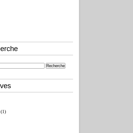
erche
ives
(1)