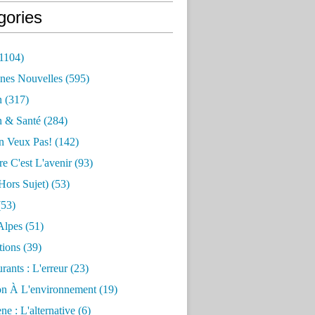
gories
1104)
nes Nouvelles
(595)
n
(317)
n & Santé
(284)
n Veux Pas!
(142)
re C'est L'avenir
(93)
hors Sujet)
(53)
53)
Alpes
(51)
tions
(39)
rants : L'erreur
(23)
on À L'environnement
(19)
e : L'alternative
(6)