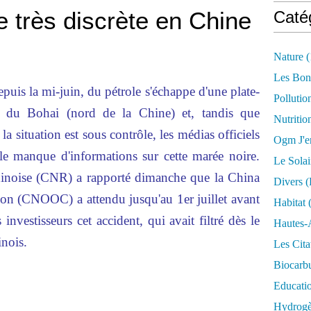
 très discrète en Chine
Caté
Nature
(
Les Bon
uis la mi-juin, du pétrole s'échappe d'une plate-
Pollutio
fe du Bohai (nord de la Chine) et, tandis que
Nutritio
 situation est sous contrôle, les médias officiels
Ogm J'e
le manque d'informations sur cette marée noire.
Le Solai
chinoise (CNR) a rapporté dimanche que la China
Divers (
ion (CNOOC) a attendu jusqu'au 1er juillet avant
Habitat
(
 investisseurs cet accident, qui avait filtré dès le
Hautes-
inois.
Les Cita
Biocarbu
Educati
Hydrogèn