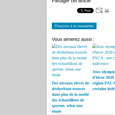
Partager cet article
S'inscrire à la newsletter
Vous aimerez aussi :
Jeux olympi
d'hiver 2030
Des niveaux élevés de
région PACA
désherbant trouvés
certaine ind
dans plus de la moitié
des échantillons de
sperme, selon une
étude