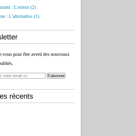
rants : L'erreur
(2)
e : L'alternative
(1)
letter
vous pour être averti des nouveaux
publiés.
les récents