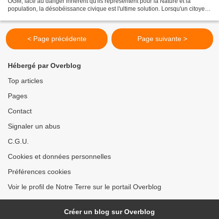
OGM, face au danger inhérent qu'ils representent pour la Nature et la
population, la désobéissance civique est l'ultime solution. Lorsqu'un citoyen
constate que le bien commun est menacé...
< Page précédente
Page suivante >
Hébergé par Overblog
Top articles
Pages
Contact
Signaler un abus
C.G.U.
Cookies et données personnelles
Préférences cookies
Voir le profil de Notre Terre sur le portail Overblog
Créer un blog sur Overblog