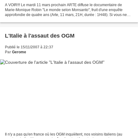
A VOIR!!! Le mardi 11 mars prochain ARTE diffuse le documentaire de
Marie-Monique Robin "Le monde selon Monsanto", fruit d'une enquête
approfondie de quatre ans (Arte, 11 mars, 21H, durée : 1H48). Si vous ne
faites rien ce soir là je vous recommande à...
L'Italie à l'assaut des OGM
Publié le 15/11/2007 à 22:37
Par
Gerome
Il n'y a pas qu'en france où les OGM inquiètent, nos voisins italiens (au