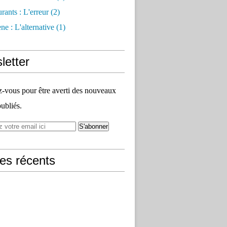
rants : L'erreur
(2)
e : L'alternative
(1)
letter
vous pour être averti des nouveaux
publiés.
les récents