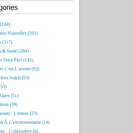
gories
1104)
nes Nouvelles
(595)
n
(317)
n & Santé
(284)
n Veux Pas!
(142)
re C'est L'avenir
(93)
hors Sujet)
(53)
53)
Alpes
(51)
tions
(39)
rants : L'erreur
(23)
on À L'environnement
(19)
e : L'alternative
(6)