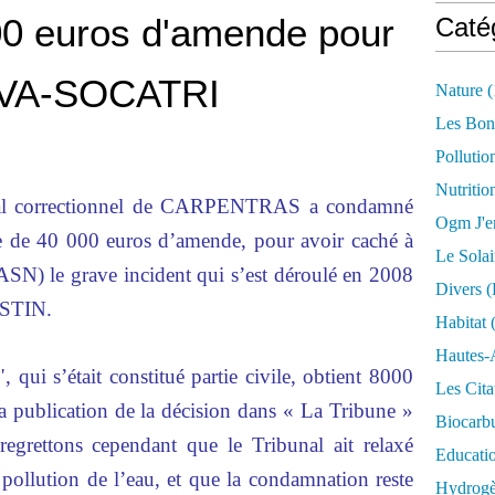
000 euros d'amende pour
Caté
REVA-SOCATRI
Nature
(
Les Bon
Pollutio
Nutritio
unal correctionnel de CARPENTRAS a condamné
Ogm J'e
e 40 000 euros d’amende, pour avoir caché à
Le Solai
(ASN) le grave incident qui s’est déroulé en 2008
Divers (
ASTIN.
Habitat
(
Hautes-
 qui s’était constitué partie civile, obtient 8000
Les Cita
a publication de la décision dans « La Tribune »
Biocarbu
egrettons cependant que le Tribunal ait relaxé
Educati
lution de l’eau, et que la condamnation reste
Hydrogèn