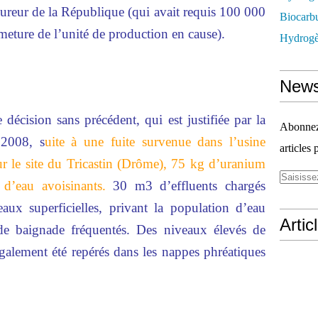
cureur de la République (qui avait requis 100 000
Biocarbu
meture de l’unité de production en cause).
Hydrogèn
News
e décision sans précédent, qui est justifiée par la
Abonnez-
t 2008, s
uite à une fuite survenue dans l’usine
articles 
 le site du Tricastin (Drôme), 75 kg d’uranium
 d’eau avoisinants.
30 m3 d’effluents chargés
ux superficielles, privant la population d’eau
Artic
 de baignade fréquentés. Des niveaux élevés de
galement été repérés dans les nappes phréatiques