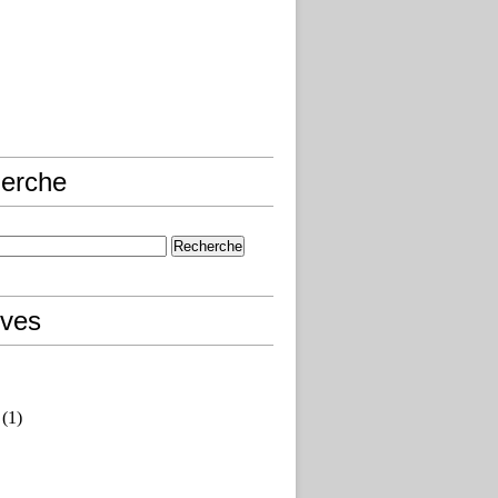
erche
ives
(1)