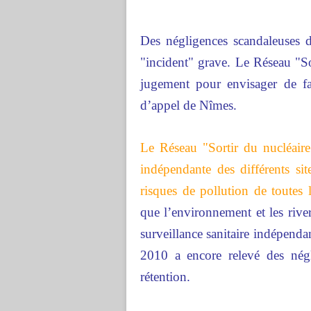
Des négligences scandaleuses
"incident" grave. Le Réseau "So
jugement pour envisager de fai
d’appel de Nîmes.
Le Réseau "Sortir du nucléair
indépendante des différents site
risques de pollution de toutes le
que l’environnement et les river
surveillance sanitaire indépend
2010 a encore relevé des négl
rétention.