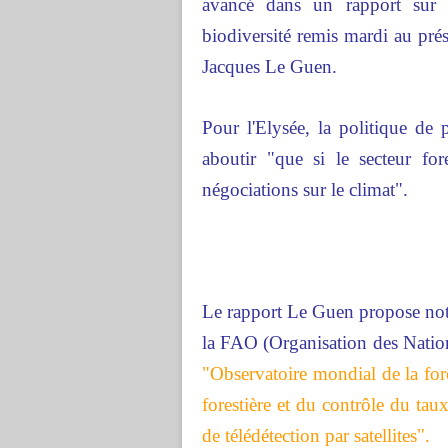
avancé dans un rapport sur l
biodiversité remis mardi au pré
Jacques Le Guen.
Pour l'Elysée, la politique de p
aboutir "que si le secteur for
négociations sur le climat".
Le rapport Le Guen propose not
la FAO (Organisation des Nations
"Observatoire mondial de la forêt
forestière et du contrôle du tau
de télédétection par satellites".