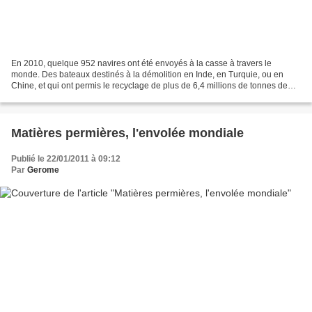
En 2010, quelque 952 navires ont été envoyés à la casse à travers le
monde. Des bateaux destinés à la démolition en Inde, en Turquie, ou en
Chine, et qui ont permis le recyclage de plus de 6,4 millions de tonnes de
métaux. C'est ce qu'indique un rapport...
Matières permières, l'envolée mondiale
Publié le 22/01/2011 à 09:12
Par
Gerome