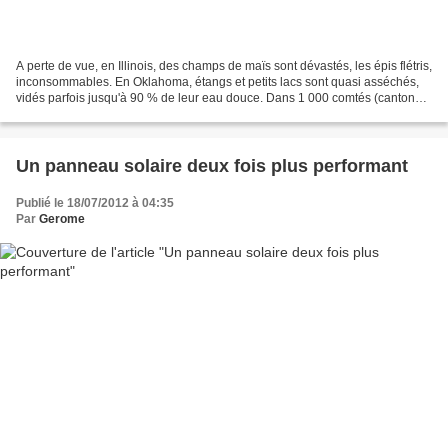
A perte de vue, en Illinois, des champs de maïs sont dévastés, les épis flétris,
inconsommables. En Oklahoma, étangs et petits lacs sont quasi asséchés,
vidés parfois jusqu'à 90 % de leur eau douce. Dans 1 000 comtés (cantons)
américains, des fermiers...
Un panneau solaire deux fois plus performant
Publié le 18/07/2012 à 04:35
Par
Gerome