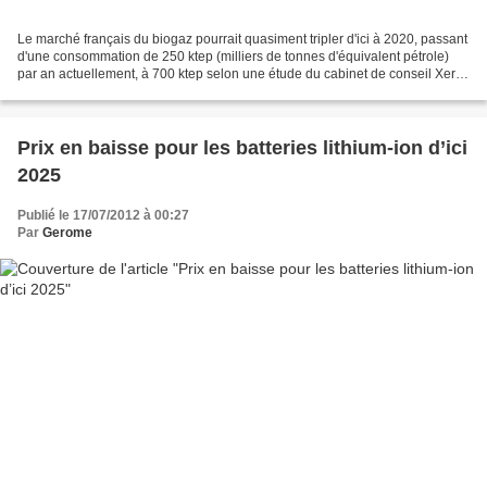
Le marché français du biogaz pourrait quasiment tripler d'ici à 2020, passant
d'une consommation de 250 ktep (milliers de tonnes d'équivalent pétrole)
par an actuellement, à 700 ktep selon une étude du cabinet de conseil Xerfi
publiée mardi. Le décollage...
Prix en baisse pour les batteries lithium-ion d’ici
2025
Publié le 17/07/2012 à 00:27
Par
Gerome