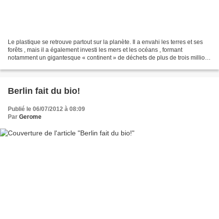
Le plastique se retrouve partout sur la planète. Il a envahi les terres et ses
forêts , mais il a également investi les mers et les océans , formant
notamment un gigantesque « continent » de déchets de plus de trois millions
de kilomètres carrés dans...
Berlin fait du bio!
Publié le 06/07/2012 à 08:09
Par
Gerome