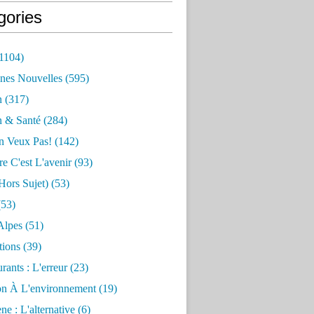
gories
1104)
nes Nouvelles
(595)
n
(317)
n & Santé
(284)
n Veux Pas!
(142)
re C'est L'avenir
(93)
hors Sujet)
(53)
53)
Alpes
(51)
tions
(39)
rants : L'erreur
(23)
on À L'environnement
(19)
e : L'alternative
(6)