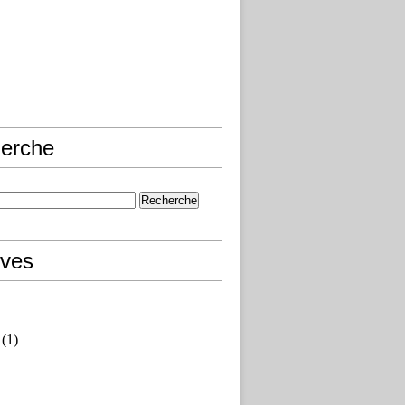
erche
ives
(1)