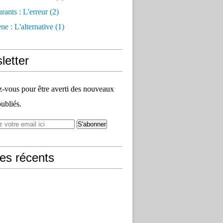
rants : L'erreur
(2)
e : L'alternative
(1)
letter
vous pour être averti des nouveaux
publiés.
les récents