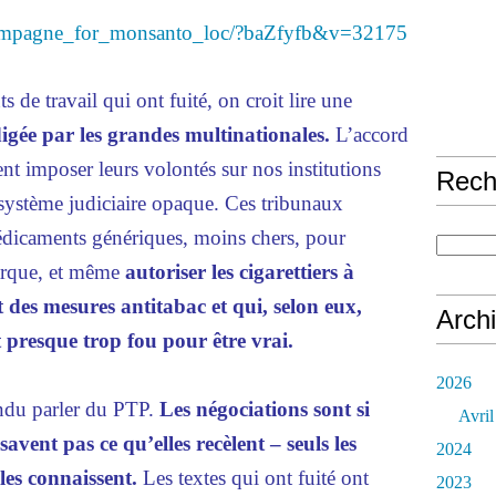
hampagne_for_monsanto_loc/?baZfyfb&v=32175
e travail qui ont fuité, on croit lire une
igée par les grandes multinationales.
L’accord
ent imposer leurs volontés sur nos institutions
Rech
 système judiciaire opaque. Ces tribunaux
médicaments génériques, moins chers, pour
arque, et même
autoriser les cigarettiers à
 des mesures antitabac et qui, selon eux,
Arch
t presque trop fou pour être vrai.
2026
ndu parler du PTP.
Les négociations sont si
Avril
avent pas ce qu’elles recèlent – seuls les
2024
les connaissent.
Les textes qui ont fuité ont
2023