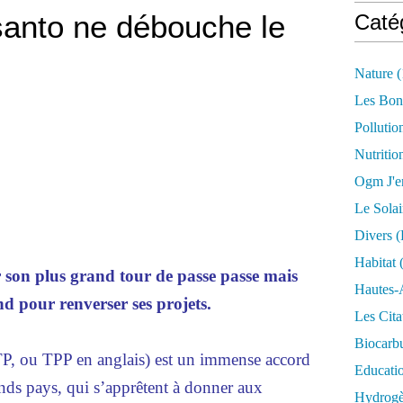
anto ne débouche le
Caté
Nature
(
Les Bon
Pollutio
Nutritio
Ogm J'e
Le Solai
Divers (
Habitat
(
 son plus grand tour de passe passe mais
Hautes-
d pour renverser ses projets.
Les Cita
Biocarbu
PTP, ou TPP en anglais) est un immense accord
Educati
ands pays, qui s’apprêtent à donner aux
Hydrogèn