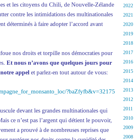
es et les citoyens du Chili, de Nouvelle-Zélande
2022
lutter contre les intimidations des multinationales
2021
tent déterminés à faire adopter l’accord avant
2020
.
2019
2018
bafoue nos droits et torpille nos démocraties pour
2017
2016
es.
Et nous n’avons que quelques jours pour
2015
 notre appel
et parlez-en tout autour de vous:
2014
2013
hampagne_for_monsanto_loc/?baZfyfb&v=32175
2012
2011
uscule devant les grandes multinationales qui
2010
ais ce n’est pas l’argent qui détient le pouvoir,
2009
vement a prouvé à de nombreuses reprises que
2008
r protéger nos droits contre la cupidité des