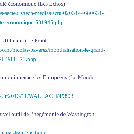
ité économique (Les Echos)
ses-secteurs/tech-medias/actu/0203144680631-
aite-economique-631946.php
in d'Obama (Le Point)
point/nicolas-baverez/mondialisation-le-grand-
1764988_73.php
yphon qui menace les Européens (Le Monde
ue.fr/2013/11/WALLACH/49803
nouvel outil de l’hégémonie de Washington
ariat-transpacifique