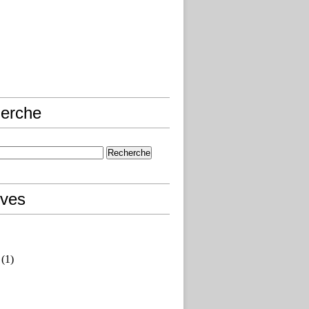
erche
ives
(1)