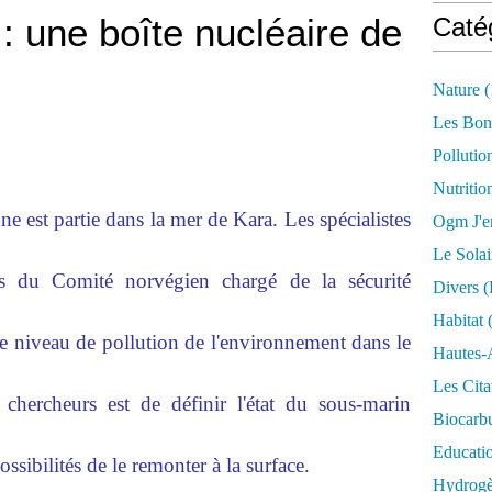
: une boîte nucléaire de
Caté
Nature
(
Les Bon
Pollutio
Nutritio
 est partie dans la mer de Kara. Les spécialistes
Ogm J'e
Le Solai
s du Comité norvégien chargé de la sécurité
Divers (
Habitat
(
le niveau de pollution de l'environnement dans le
Hautes-
Les Cita
 chercheurs est de définir l'état du sous-marin
Biocarbu
Educati
sibilités de le remonter à la surface.
Hydrogèn