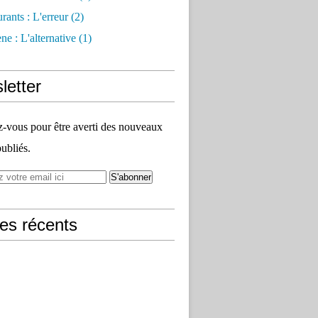
rants : L'erreur
(2)
e : L'alternative
(1)
letter
vous pour être averti des nouveaux
publiés.
les récents