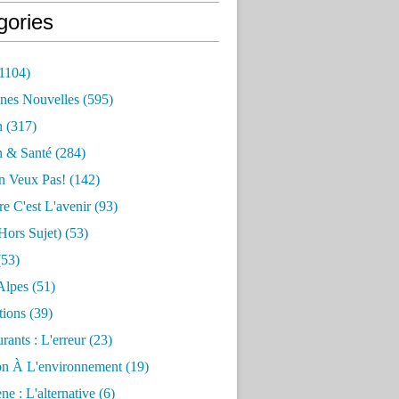
gories
1104)
nes Nouvelles
(595)
n
(317)
n & Santé
(284)
n Veux Pas!
(142)
re C'est L'avenir
(93)
hors Sujet)
(53)
53)
Alpes
(51)
tions
(39)
rants : L'erreur
(23)
on À L'environnement
(19)
e : L'alternative
(6)