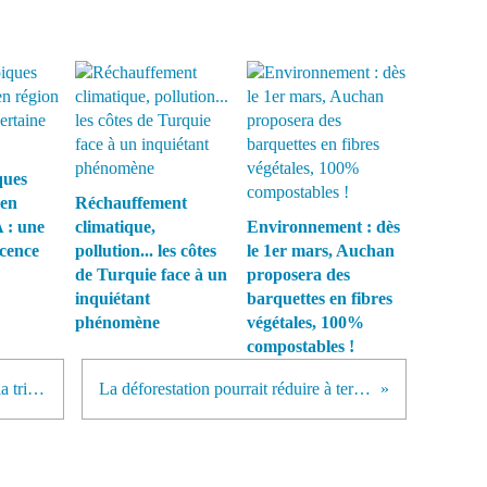
ques
 en
Réchauffement
 : une
climatique,
Environnement : dès
écence
pollution... les côtes
le 1er mars, Auchan
de Turquie face à un
proposera des
inquiétant
barquettes en fibres
phénomène
végétales, 100%
compostables !
Les bûcherons se rapprochent de la tribu la plus menacée au monde
La déforestation pourrait réduire à terme les précipitations de 20%