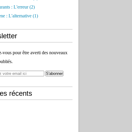
rants : L'erreur
(2)
e : L'alternative
(1)
letter
vous pour être averti des nouveaux
publiés.
les récents