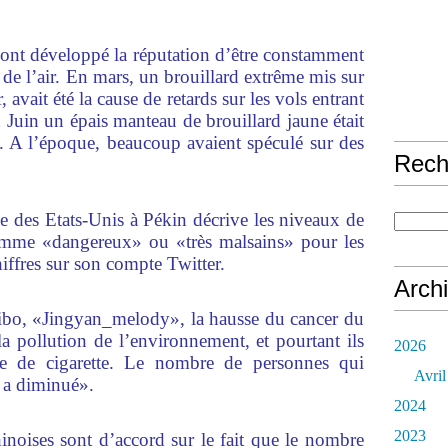
s ont développé la réputation d’être constamment
 de l’air. En mars, un brouillard extrême mis sur
, avait été la cause de retards sur les vols entrant
n Juin un épais manteau de brouillard jaune était
. A l’époque, beaucoup avaient spéculé sur des
Rech
de des Etats-Unis à Pékin décrive les niveaux de
 comme «dangereux» ou «très malsains» pour les
hiffres sur son compte Twitter.
Arch
eibo, «Jingyan_melody», la hausse du cancer du
 pollution de l’environnement, et pourtant ils
2026
e de cigarette. Le nombre de personnes qui
Avril
, a diminué».
2024
2023
hinoises sont d’accord sur le fait que le nombre