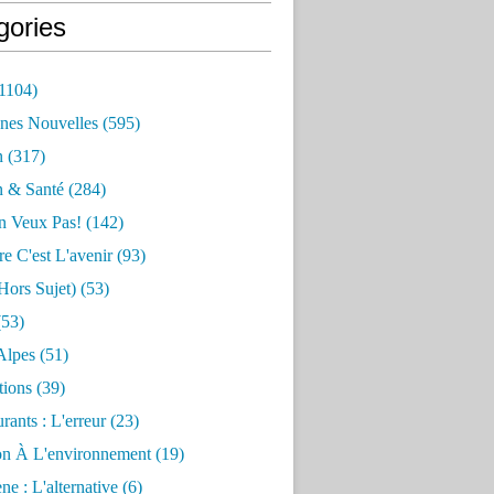
gories
1104)
nes Nouvelles
(595)
n
(317)
n & Santé
(284)
n Veux Pas!
(142)
re C'est L'avenir
(93)
hors Sujet)
(53)
53)
Alpes
(51)
tions
(39)
rants : L'erreur
(23)
on À L'environnement
(19)
e : L'alternative
(6)