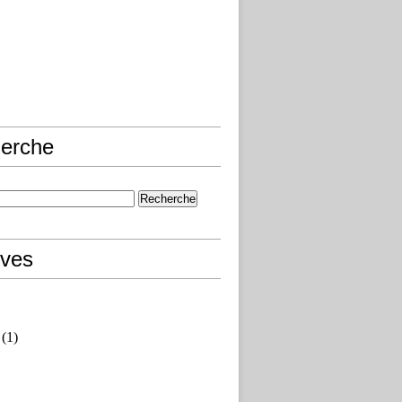
erche
ives
(1)