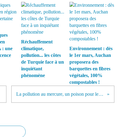
ques
 en
Réchauffement
 : une
climatique,
Environnement : dès
écence
pollution... les côtes
le 1er mars, Auchan
de Turquie face à un
proposera des
inquiétant
barquettes en fibres
phénomène
végétales, 100%
compostables !
éril
La pollution au mercure, un poison pour les amateurs de sushis