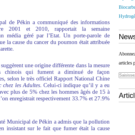
Biocarbu
Hydrogèn
pal de Pékin a communiqué des informations
tre 2001 et 2010, rapportait la semaine
un média géré par l’Etat. Un porte-parole de
News
que la cause du cancer du poumon était attribuée
arette.
Abonnez-
articles 
s suggèrent une origine différente dans la mesure
s chinois qui fument a diminué de façon
es, selon le très officiel Rapport National Chine
 chez les Adultes
. Celui-ci indique qu’il y a eu
 avec plus de 5% chez les hommes âgés de 15 à
Artic
l’on enregistrait respectivement 33.7% et 27.9%
té Municipal de Pékin a admis que la pollution
 en insistant sur le fait que fumer était la cause