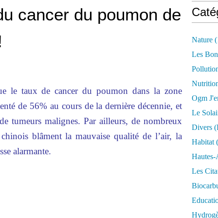
du cancer du poumon de
Caté
!
Nature
(
Les Bon
Pollutio
Nutritio
ue le taux de cancer du poumon dans la zone
Ogm J'e
enté de 56% au cours de la dernière décennie, et
Le Solai
 de tumeurs malignes. Par ailleurs, de nombreux
Divers (
 chinois blâment la mauvaise qualité de l’air, la
Habitat
(
sse alarmante.
Hautes-
Les Cita
Biocarbu
Educati
Hydrogèn