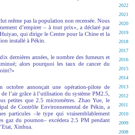
2022
2021
lut même pas la population non recensée. Nous
2020
ement d’empirer – à tout prix», a déclaré par
2019
uiyao, qui dirige le Centre pour la Chine et la
ion installé à Pékin.
2018
2017
ix dernières années, le nombre des fumeurs et
2016
minué; alors pourquoi les taux de cancer du
2015
oint?»
2014
 octobre annonçait une opération-pilote de
2013
 de l’air grâce à l’utilisation du système PM2.5,
2012
lus petites que 2.5 micromètres. Zhao Yue, le
2011
pal de Contrôle Environnemental de Pékin, a
nes particules –le type qui vraisemblablement
2010
 des gaz du poumon– excédera 2.5 PM pendant
2009
d’Etat, Xinhua.
2008