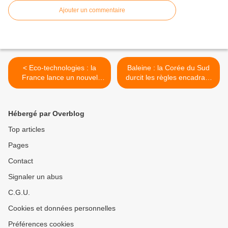
Ajouter un commentaire
< Eco-technologies : la
Baleine : la Corée du Sud
France lance un nouvel
durcit les règles encadrant
appel à projets
la chasse illégale >
Hébergé par Overblog
Top articles
Pages
Contact
Signaler un abus
C.G.U.
Cookies et données personnelles
Préférences cookies