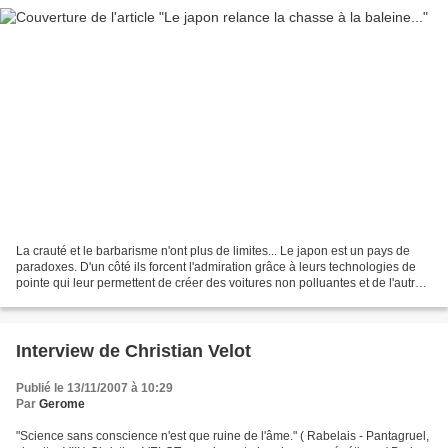
La crauté et le barbarisme n'ont plus de limites... Le japon est un pays de
paradoxes. D'un côté ils forcent l'admiration grâce à leurs technologies de
pointe qui leur permettent de créer des voitures non polluantes et de l'autre
ils massacrent des baleines...
Interview de Christian Velot
Publié le 13/11/2007 à 10:29
Par
Gerome
"Science sans conscience n'est que ruine de l'âme." ( Rabelais - Pantagruel,