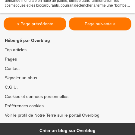
demande mondiale en huile de palme, utilisée dans l'alimentation, les
cosmétiques et les biocarburants, pourrait déclencher à terme une "bombe
climatique". "A moins que des efforts...
< Page précédente
Page suivante >
Hébergé par Overblog
Top articles
Pages
Contact
Signaler un abus
C.G.U.
Cookies et données personnelles
Préférences cookies
Voir le profil de Notre Terre sur le portail Overblog
Créer un blog sur Overblog