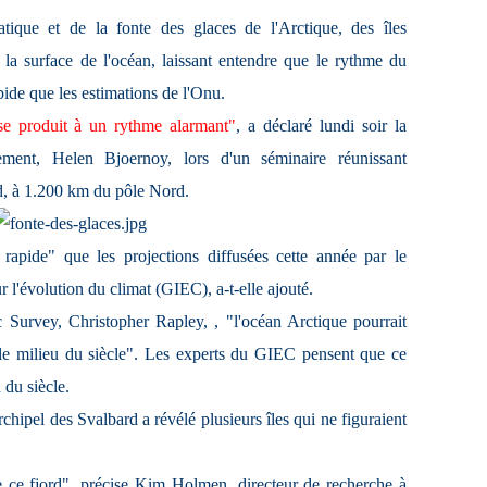
ique et de la fonte des glaces de l'Arctique, des îles
 la surface de l'océan, laissant entendre que le rythme du
pide que les estimations de l'Onu.
se produit à un rythme alarmant"
, a déclaré lundi soir la
ement, Helen Bjoernoy, lors d'un séminaire réunissant
nd, à 1.200 km du pôle Nord.
s rapide" que les projections diffusées cette année par le
l'évolution du climat (GIEC), a-t-elle ajouté.
c Survey,
Christopher Rapley, , "l'océan Arctique pourrait
i le milieu du siècle". Les experts du GIEC pensent que ce
 du siècle.
archipel des Svalbard a révélé plusieurs îles qui ne figuraient
de ce fjord", précise Kim Holmen, directeur de recherche à