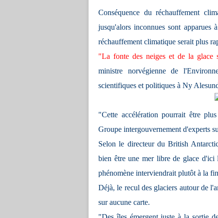
Conséquence du réchauffement climat
jusqu'alors inconnues sont apparues à
réchauffement climatique serait plus ra
"La fonte des neiges et de la glace 
ministre norvégienne de l'Environn
scientifiques et politiques à Ny Alesu
"Cette accélération pourrait être plu
Groupe intergouvernement d'experts sur 
Selon le
directeur du British Antarcti
bien être une mer libre de glace d'ic
phénomène interviendrait plutôt à la fin
Déjà, le recul des glaciers autour de l'
sur aucune carte.
"Des îles émergent juste à la sortie 