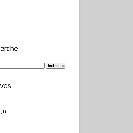
erche
ives
(1)