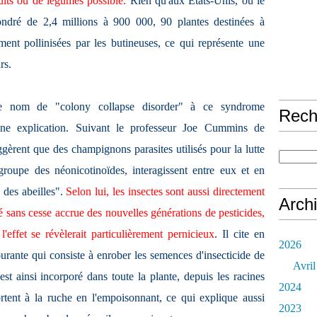
ruits ou de légumes possible.
Rien qu'aux Etats-Unis, où le
ondré de 2,4 millions à 900 000, 90 plantes destinées à
ment pollinisées par les butineuses, ce qui représente une
rs.
 le nom de "colony collapse disorder" à ce syndrome
Rech
 une explication. Suivant le professeur Joe Cummins de
ggèrent que des champignons parasites utilisés pour la lutte
 groupe des néonicotinoïdes, interagissent entre eux et en
 des abeilles".
Selon lui, les insectes sont aussi directement
Arch
té sans cesse accrue des nouvelles générations de pesticides,
'effet se révèlerait particulièrement pernicieux
. Il cite en
2026
urante qui consiste à enrober les semences d'insecticide de
Avril
est ainsi incorporé dans toute la plante, depuis les racines
2024
ortent à la ruche en l'empoisonnant, ce qui explique aussi
2023