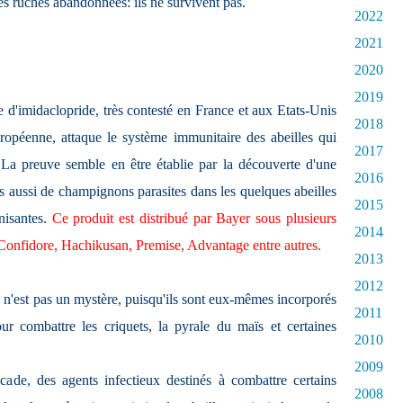
les ruches abandonnées: ils ne survivent pas.
2022
2021
2020
2019
e d'imidaclopride, très contesté en France et aux Etats-Unis
2018
ropéenne, attaque le système immunitaire des abeilles qui
2017
 La preuve semble en être établie par la découverte d'une
2016
 aussi de champignons parasites dans les quelques abeilles
2015
nisantes.
Ce produit est distribué par Bayer sous plusieurs
2014
 Confidore, Hachikusan, Premise, Advantage entre autres.
2013
2012
 n'est pas un mystère, puisqu'ils sont eux-mêmes incorporés
2011
ur combattre les criquets, la pyrale du maïs et certaines
2010
2009
ascade, des agents infectieux destinés à combattre certains
2008