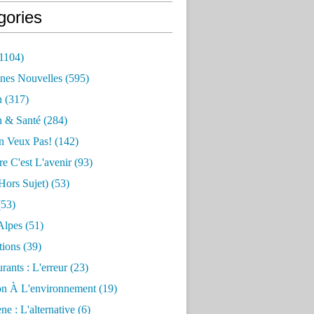
gories
1104)
nes Nouvelles
(595)
n
(317)
n & Santé
(284)
n Veux Pas!
(142)
re C'est L'avenir
(93)
hors Sujet)
(53)
53)
Alpes
(51)
tions
(39)
rants : L'erreur
(23)
on À L'environnement
(19)
e : L'alternative
(6)