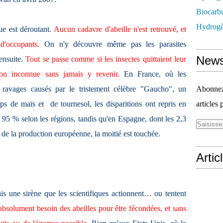
Biocarbu
Hydrogèn
ue est déroutant.
Aucun cadavre d'abeille n'est retrouvé, et
d'occupants.
On n'y découvre même pas les parasites
News
ensuite.
Tout se passe comme si les insectes quittaient leur
ion inconnue sans jamais y revenir.
En France, où les
s ravages causés par le tristement célèbre "Gaucho", un
Abonnez-
ps de maïs et de tournesol, les disparitions ont repris en
articles 
à 95 % selon les régions, tandis qu'en Espagne, dont les 2,3
t de la production européenne, la moitié est touchée.
Artic
is une sirène que les scientifiques actionnent… ou tentent
bsolument besoin des abeilles pour être fécondées, et sans