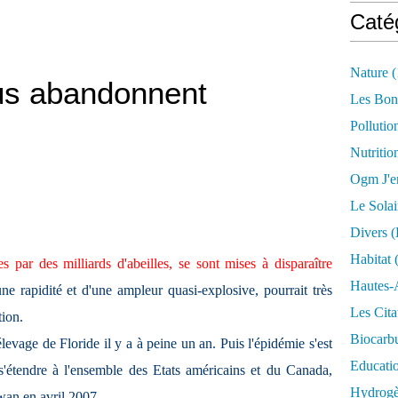
Caté
Nature
(
ous abandonnent
Les Bon
Pollutio
Nutritio
Ogm J'e
Le Solai
Divers (
Habitat
(
 par des milliards d'abeilles, se sont mises à disparaître
Hautes-
ne rapidité et d'une ampleur quasi-explosive, pourrait très
Les Cita
tion.
Biocarbu
vage de Floride il y a à peine un an. Puis l'épidémie s'est
Educati
s'étendre à l'ensemble des Etats américains et du Canada,
Hydrogèn
wan en avril 2007.