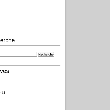
erche
ives
(1)