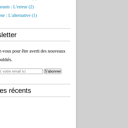
rants : L'erreur
(2)
e : L'alternative
(1)
letter
vous pour être averti des nouveaux
publiés.
les récents