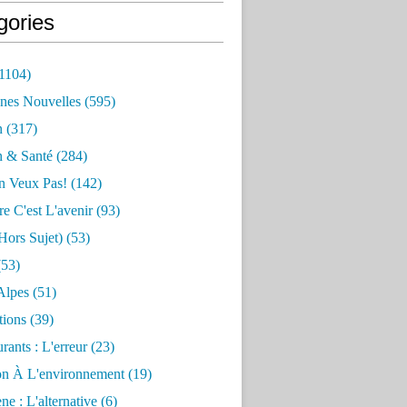
gories
1104)
nes Nouvelles
(595)
n
(317)
n & Santé
(284)
n Veux Pas!
(142)
re C'est L'avenir
(93)
hors Sujet)
(53)
53)
Alpes
(51)
tions
(39)
rants : L'erreur
(23)
on À L'environnement
(19)
e : L'alternative
(6)