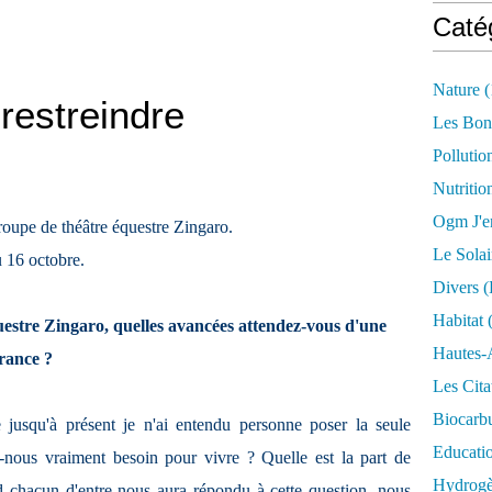
Caté
Nature
(
restreindre
Les Bon
Pollutio
Nutritio
Ogm J'e
troupe de théâtre équestre Zingaro.
Le Solai
u 16 octobre.
Divers (
Habitat
(
uestre Zingaro, quelles avancées attendez-vous d'une
Hautes-
France ?
Les Cita
Biocarbu
e jusqu'à présent je n'ai entendu personne poser la seule
Educati
-nous vraiment besoin pour vivre ? Quelle est la part de
Hydrogèn
d chacun d'entre nous aura répondu à cette question, nous