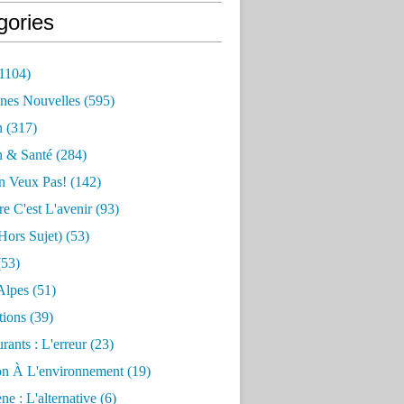
gories
1104)
nes Nouvelles
(595)
n
(317)
n & Santé
(284)
n Veux Pas!
(142)
re C'est L'avenir
(93)
hors Sujet)
(53)
53)
Alpes
(51)
tions
(39)
rants : L'erreur
(23)
on À L'environnement
(19)
e : L'alternative
(6)