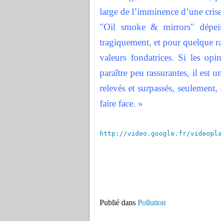
large de l’imminence d’une crise
"Oil smoke & mirrors" dépein
tragiquement, et pour quelque ra
valeurs fondatrices. Si les op
paraître peu rassurantes, il est 
relevés et surpassés, seulement,
faire face. »
http://video.google.fr/videopl
Publié dans
Pollution