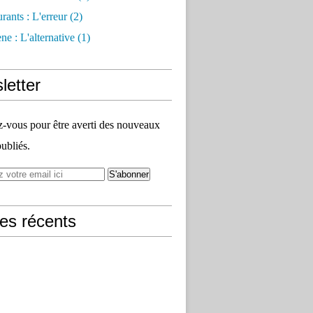
rants : L'erreur
(2)
e : L'alternative
(1)
letter
vous pour être averti des nouveaux
publiés.
les récents