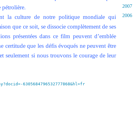
2007
 pétrolière.
2006
t la culture de notre politique mondiale qui
ison que ce soit, se dissocie complètement de ses
inions présentées dans ce film peuvent d’emblée
une certitude que les défis évoqués ne peuvent être
 et seulement si nous trouvons le courage de leur
ay?docid=-6305684796532777868&hl=fr