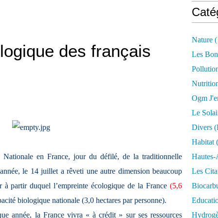
Caté
Nature
(
logique des français
Les Bon
Pollutio
Nutritio
Ogm J'e
Le Solai
Divers (
Habitat
(
e Nationale en France, jour du défilé, de la traditionnelle
Hautes-
nnée, le 14 juillet a rêveti une autre dimension beaucoup
Les Cita
ur à partir duquel l’empreinte écologique de la France
(5,6
Biocarbu
acité biologique nationale (3,0 hectares par personne).
Educati
e année, la France vivra « à crédit » sur ses ressources
Hydrogèn