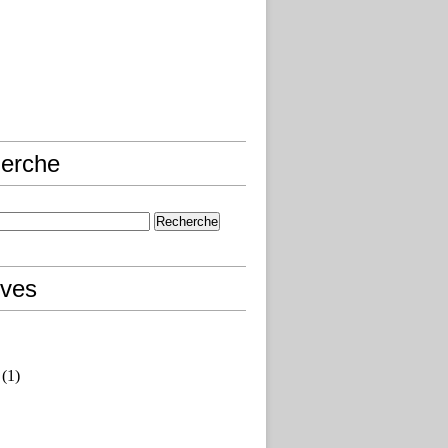
erche
ives
(1)