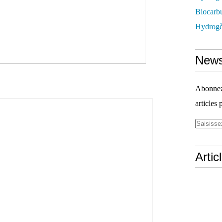
Biocarbu
Hydrogèn
News
Abonnez-
articles 
Artic