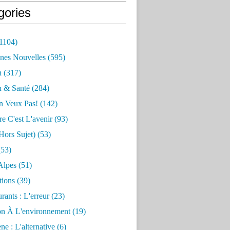
gories
1104)
nes Nouvelles
(595)
n
(317)
n & Santé
(284)
n Veux Pas!
(142)
re C'est L'avenir
(93)
hors Sujet)
(53)
53)
Alpes
(51)
tions
(39)
rants : L'erreur
(23)
on À L'environnement
(19)
e : L'alternative
(6)