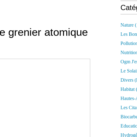
Caté
Nature
(
e grenier atomique
Les Bon
Pollutio
Nutritio
Ogm J'e
Le Solai
Divers (
Habitat
(
Hautes-
Les Cita
Biocarbu
Educati
Hydrogèn