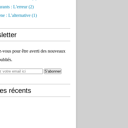
rants : L'erreur
(2)
e : L'alternative
(1)
letter
vous pour être averti des nouveaux
publiés.
les récents