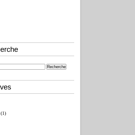
erche
ives
(1)