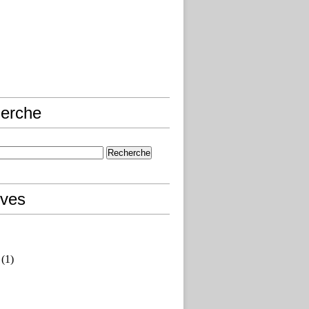
erche
ives
(1)