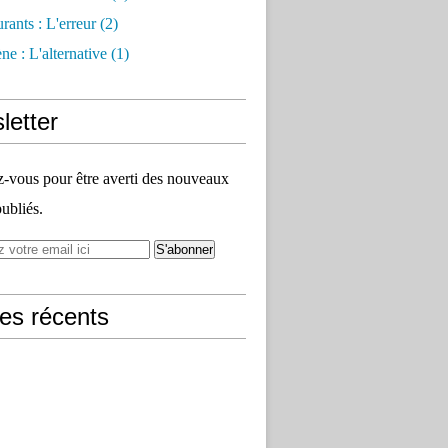
rants : L'erreur
(2)
e : L'alternative
(1)
letter
vous pour être averti des nouveaux
publiés.
les récents