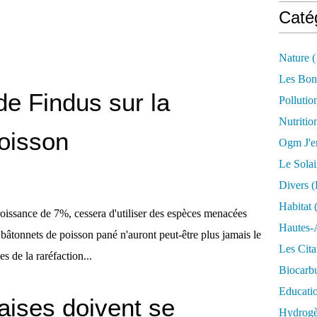
Caté
Nature
(
Les Bon
de Findus sur la
Pollutio
Nutritio
poisson
Ogm J'e
Le Solai
Divers (
Habitat
(
roissance de 7%, cessera d'utiliser des espèces menacées
Hautes-
 bâtonnets de poisson pané n'auront peut-être plus jamais le
Les Cita
 de la raréfaction...
Biocarbu
Educati
çaises doivent se
Hydrogèn