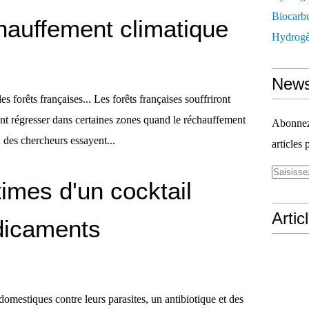
Biocarbu
hauffement climatique
Hydrogèn
News
s forêts françaises... Les forêts françaises souffriront
t régresser dans certaines zones quand le réchauffement
Abonnez-
: des chercheurs essayent...
articles 
times d'un cocktail
Artic
dicaments
domestiques contre leurs parasites, un antibiotique et des