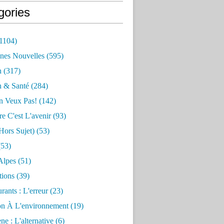
gories
1104)
nes Nouvelles
(595)
n
(317)
n & Santé
(284)
n Veux Pas!
(142)
re C'est L'avenir
(93)
hors Sujet)
(53)
53)
Alpes
(51)
tions
(39)
rants : L'erreur
(23)
on À L'environnement
(19)
e : L'alternative
(6)