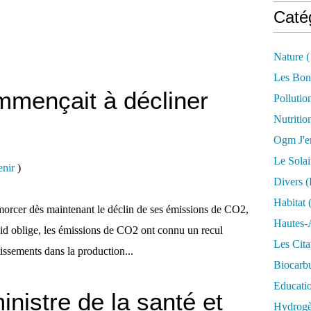
Caté
Nature
(
Les Bon
mmençait à décliner
Pollutio
Nutritio
Ogm J'e
Le Solai
enir
)
Divers (
Habitat
(
 amorcer dès maintenant le déclin de ses émissions de CO2,
Hautes-
ovid oblige, les émissions de CO2 ont connu un recul
Les Cita
tissements dans la production...
Biocarbu
Educati
nistre de la santé et
Hydrogèn