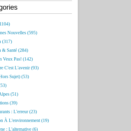
gories
1104)
nes Nouvelles
(595)
n
(317)
n & Santé
(284)
n Veux Pas!
(142)
re C'est L'avenir
(93)
hors Sujet)
(53)
53)
Alpes
(51)
tions
(39)
rants : L'erreur
(23)
on À L'environnement
(19)
e : L'alternative
(6)