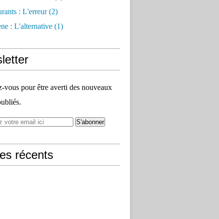
rants : L'erreur
(2)
e : L'alternative
(1)
letter
vous pour être averti des nouveaux
publiés.
les récents