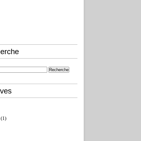
erche
ives
(1)