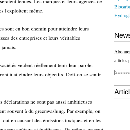
eraient tenues. Les marques et leurs agences de
Biocarbu
es l'exploitent même.
Hydrogèn
es sont en bon chemin pour atteindre leurs
News
sses des entreprises et leurs véritables
 jamais.
Abonnez-
articles 
ociétés veulent réellement tenir leur parole.
ront à atteindre leurs objectifs. Doit-on se sentir
Artic
s déclarations ne sont pas aussi ambitieuses
ntent souvent à du greenwashing. Par exemple, on
 tout en causant des émissions toxiques et en les
one peu coûteux et inefficaces. De même, on peut