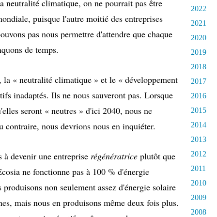
a neutralité climatique, on ne pourrait pas être
2022
mondiale, puisque l'autre moitié des entreprises
2021
pouvons pas nous permettre d'attendre que chaque
2020
anquons de temps.
2019
2018
e, la « neutralité climatique » et le « développement
2017
tifs inadaptés. Ils ne nous sauveront pas. Lorsque
2016
'elles seront « neutres » d'ici 2040, nous ne
2015
u contraire, nous devrions nous en inquiéter.
2014
2013
2012
s à devenir une entreprise
régénératrice
plutôt que
2011
 Ecosia ne fonctionne pas à 100 % d'énergie
2010
 produisons non seulement assez d'énergie solaire
2009
ches, mais nous en produisons même deux fois plus.
2008