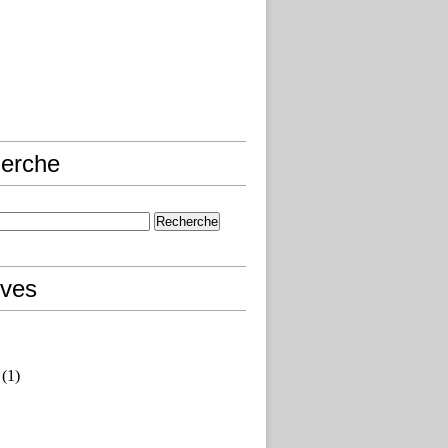
erche
ives
(1)