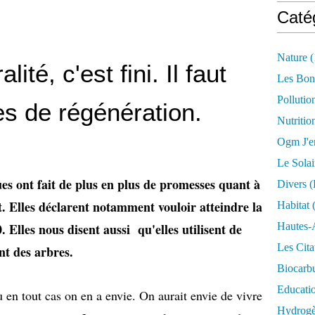
Caté
Nature
(
lité, c'est fini. Il faut
Les Bon
Pollutio
s de régénération.
Nutritio
Ogm J'e
Le Solai
es ont fait de plus en plus de promesses quant à
Divers (
. Elles déclarent notamment vouloir atteindre la
Habitat
(
. Elles nous disent aussi qu'elles utilisent de
Hautes-
Les Cita
ent des arbres.
Biocarbu
Educati
u en tout cas on en a envie. On aurait envie de vivre
Hydrogèn