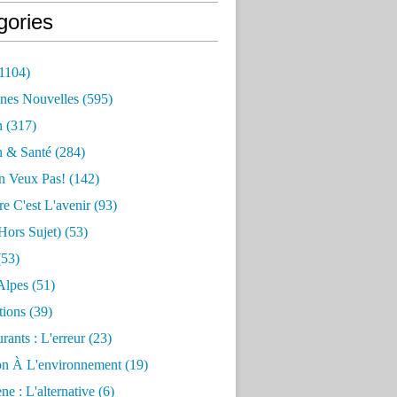
gories
1104)
nes Nouvelles
(595)
n
(317)
n & Santé
(284)
n Veux Pas!
(142)
re C'est L'avenir
(93)
hors Sujet)
(53)
53)
Alpes
(51)
tions
(39)
rants : L'erreur
(23)
on À L'environnement
(19)
e : L'alternative
(6)