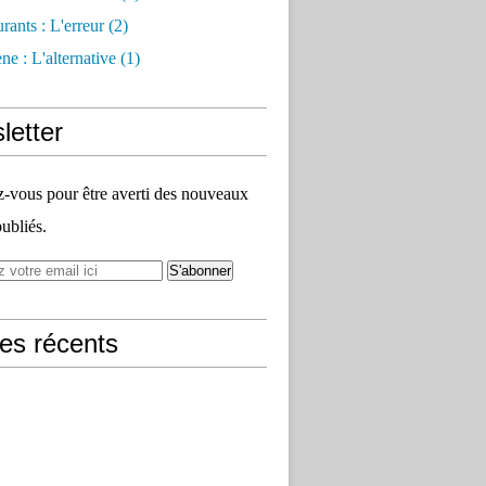
rants : L'erreur
(2)
e : L'alternative
(1)
letter
vous pour être averti des nouveaux
publiés.
les récents