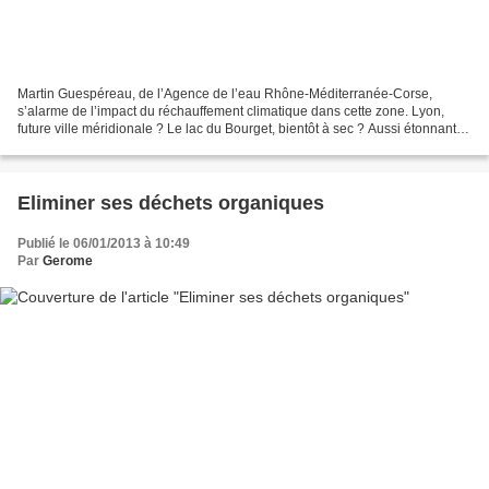
Martin Guespéreau, de l’Agence de l’eau Rhône-Méditerranée-Corse,
s’alarme de l’impact du réchauffement climatique dans cette zone. Lyon,
future ville méridionale ? Le lac du Bourget, bientôt à sec ? Aussi étonnantes
qu’elles puissent paraître, ces prédictions...
Eliminer ses déchets organiques
Publié le 06/01/2013 à 10:49
Par
Gerome