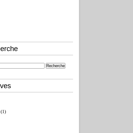
erche
ives
(1)