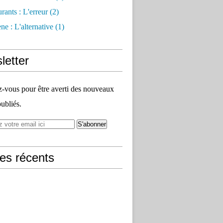
rants : L'erreur
(2)
e : L'alternative
(1)
letter
vous pour être averti des nouveaux
publiés.
les récents