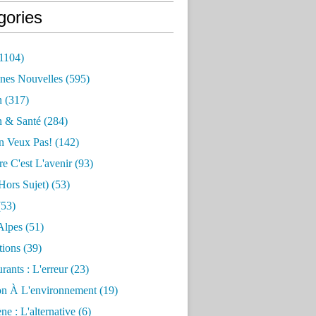
gories
1104)
nes Nouvelles
(595)
n
(317)
n & Santé
(284)
n Veux Pas!
(142)
re C'est L'avenir
(93)
hors Sujet)
(53)
53)
Alpes
(51)
tions
(39)
rants : L'erreur
(23)
on À L'environnement
(19)
e : L'alternative
(6)