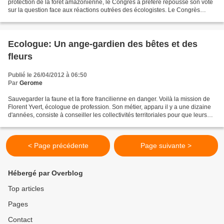
protection de la forêt amazonienne, le Congrès a préféré repoussé son vote
sur la question face aux réactions outrées des écologistes. Le Congrès
brésilien a préféré ne pas trancher......
Ecologue: Un ange-gardien des bêtes et des
fleurs
Publié le 26/04/2012 à 06:50
Par
Gerome
Sauvegarder la faune et la flore francilienne en danger. Voilà la mission de
Florent Yvert, écologue de profession. Son métier, apparu il y a une dizaine
d'années, consiste à conseiller les collectivités territoriales pour que leurs
projets d'aménagement...
< Page précédente
Page suivante >
Hébergé par Overblog
Top articles
Pages
Contact