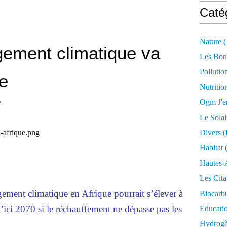
Caté
Nature
(
gement climatique va
Les Bon
Pollutio
ue
Nutritio
Ogm J'e
e
Le Solai
Divers (
Habitat
(
Hautes-
Les Cita
ement climatique en Afrique pourrait s’élever à
Biocarbu
d’ici 2070 si le réchauffement ne dépasse pas les
Educati
Hydrogèn