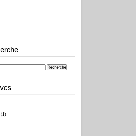
erche
ives
(1)