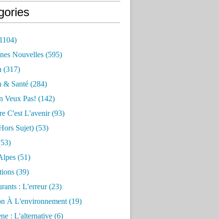
gories
1104)
nes Nouvelles
(595)
n
(317)
n & Santé
(284)
n Veux Pas!
(142)
re C'est L'avenir
(93)
hors Sujet)
(53)
53)
Alpes
(51)
tions
(39)
rants : L'erreur
(23)
on À L'environnement
(19)
e : L'alternative
(6)