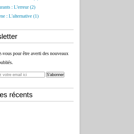
rants : L'erreur
(2)
e : L'alternative
(1)
letter
vous pour être averti des nouveaux
publiés.
les récents