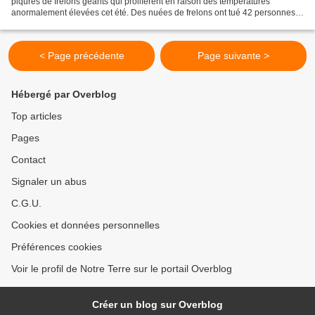
piqûres de frelons géants qui prolifèrent en raison des températures
anormalement élevées cet été. Des nuées de frelons ont tué 42 personnes
au cours des derniers mois dans le nord-ouest...
< Page précédente
Page suivante >
Hébergé par Overblog
Top articles
Pages
Contact
Signaler un abus
C.G.U.
Cookies et données personnelles
Préférences cookies
Voir le profil de Notre Terre sur le portail Overblog
Créer un blog sur Overblog