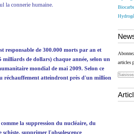
eul la connerie humaine.
Biocarbu
Hydrogèn
News
st responsable de 300.000 morts par an et
Abonnez-
5 milliards de dollars) chaque année, selon un
articles 
humanitaire mondial de mai 2009. Selon ce
au réchauffement atteindront près d'un million
Artic
 comme la suppression du nucléaire, du
 schiste, supprimer l'obsolescence