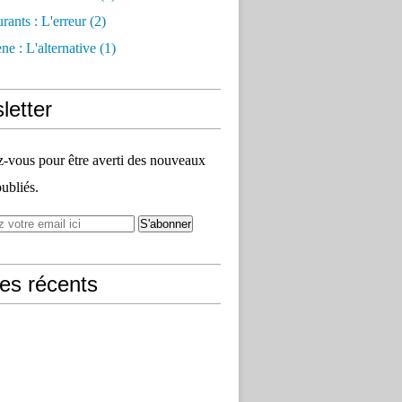
rants : L'erreur
(2)
e : L'alternative
(1)
letter
vous pour être averti des nouveaux
publiés.
les récents