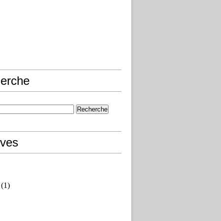
erche
ives
(1)