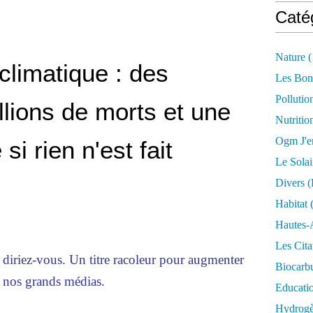
Caté
Nature
(
limatique : des
Les Bon
Pollutio
llions de morts et une
Nutritio
Ogm J'e
si rien n'est fait
Le Solai
Divers (
Habitat
(
Hautes-
Les Cita
 diriez-vous. Un titre racoleur pour augmenter
Biocarbu
n nos grands médias.
Educati
Hydrogèn