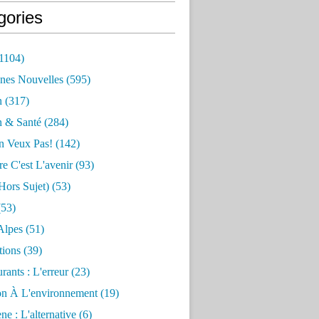
gories
1104)
nes Nouvelles
(595)
n
(317)
n & Santé
(284)
n Veux Pas!
(142)
re C'est L'avenir
(93)
hors Sujet)
(53)
53)
Alpes
(51)
tions
(39)
rants : L'erreur
(23)
on À L'environnement
(19)
e : L'alternative
(6)