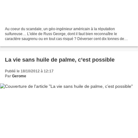
Au coeur du scandale, un géo-ingénieur américain à la réputation
sulfureuse… L’idée de Russ George, dont il faut bien reconnaître le
caractère saugrenu ou en tout cas risqué ? Déverser cent dix tonnes de
sulfate de fer dans l’océan Pacifique, au large...
La vie sans huile de palme, c’est possible
Publié le 18/10/2012 à 12:17
Par
Gerome