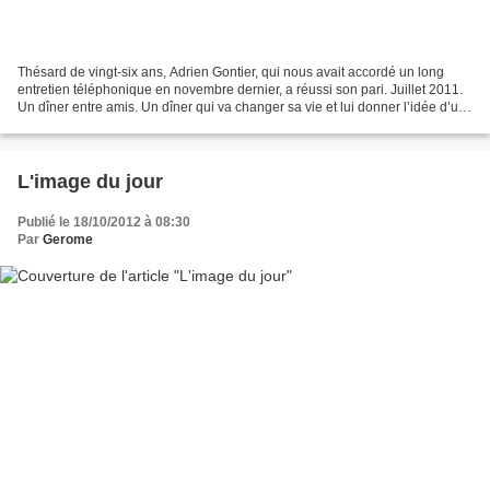
Thésard de vingt-six ans, Adrien Gontier, qui nous avait accordé un long
entretien téléphonique en novembre dernier, a réussi son pari. Juillet 2011.
Un dîner entre amis. Un dîner qui va changer sa vie et lui donner l’idée d’un
défi insensé : proscrire...
L'image du jour
Publié le 18/10/2012 à 08:30
Par
Gerome