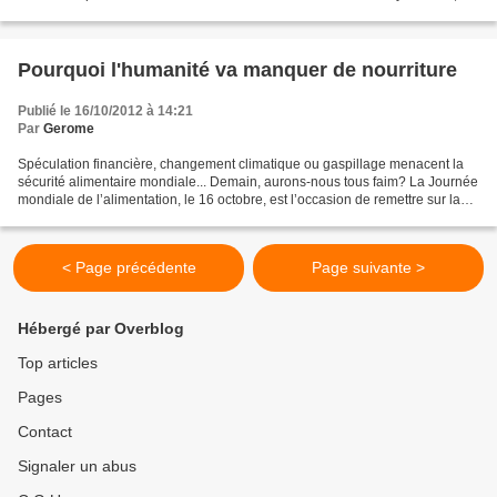
Inde, où la conférence de l'ONU sur la biodiversité...
Pourquoi l'humanité va manquer de nourriture
Publié le 16/10/2012 à 14:21
Par
Gerome
Spéculation financière, changement climatique ou gaspillage menacent la
sécurité alimentaire mondiale... Demain, aurons-nous tous faim? La Journée
mondiale de l’alimentation, le 16 octobre, est l’occasion de remettre sur la
table des chiffres impressionnants:...
< Page précédente
Page suivante >
Hébergé par Overblog
Top articles
Pages
Contact
Signaler un abus