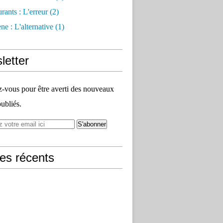
rants : L'erreur
(2)
e : L'alternative
(1)
letter
vous pour être averti des nouveaux
publiés.
les récents