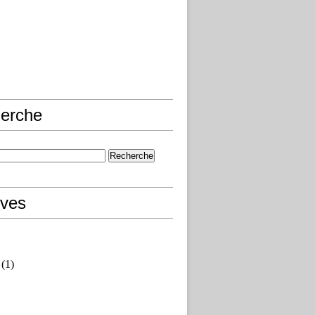
erche
ives
(1)