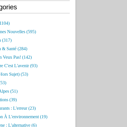
gories
1104)
nes Nouvelles
(595)
n
(317)
n & Santé
(284)
n Veux Pas!
(142)
re C'est L'avenir
(93)
hors Sujet)
(53)
53)
Alpes
(51)
tions
(39)
rants : L'erreur
(23)
on À L'environnement
(19)
e : L'alternative
(6)