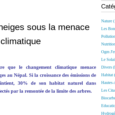
Caté
Nature
(
 neiges sous la menace
Les Bon
Pollutio
climatique
Nutritio
Ogm J'e
Le Solai
 que le changement climatique menace
Divers (
ges au Népal. Si la croissance des émissions de
Habitat
(
intient, 30% de son habitat naturel dans
Hautes-
Les Cita
ectés par la remontée de la limite des arbres.
Biocarbu
Educati
Hydrogèn