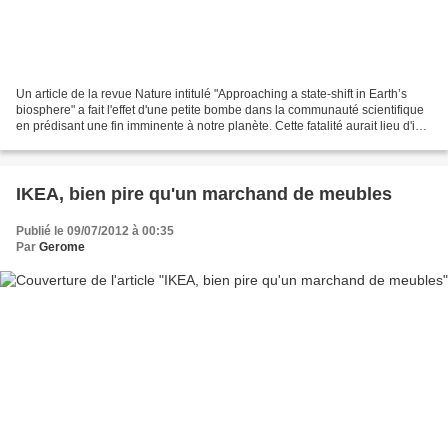
Un article de la revue Nature intitulé "Approaching a state-shift in Earth’s
biosphere" a fait l'effet d'une petite bombe dans la communauté scientifique
en prédisant une fin imminente à notre planète. Cette fatalité aurait lieu d'ici
l'année 2100 et...
IKEA, bien pire qu'un marchand de meubles
Publié le 09/07/2012 à 00:35
Par
Gerome