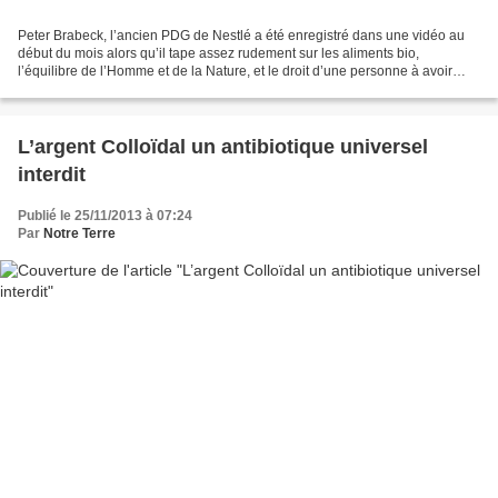
Peter Brabeck, l’ancien PDG de Nestlé a été enregistré dans une vidéo au
début du mois alors qu’il tape assez rudement sur les aliments bio,
l’équilibre de l’Homme et de la Nature, et le droit d’une personne à avoir
accès à l’eau. « Un bon exemple est...
L’argent Colloïdal un antibiotique universel
interdit
Publié le 25/11/2013 à 07:24
Par
Notre Terre