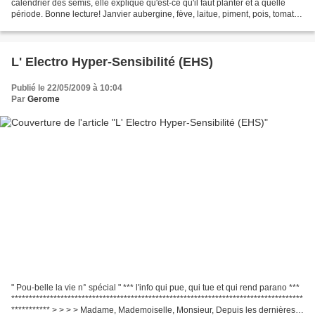
calendrier des semis, elle explique qu'est-ce qu'il faut planter et à quelle
période. Bonne lecture! Janvier aubergine, fève, laitue, piment, pois, tomate.
Février artichaut,...
L' Electro Hyper-Sensibilité (EHS)
Publié le 22/05/2009 à 10:04
Par
Gerome
" Pou-belle la vie n° spécial " *** l'info qui pue, qui tue et qui rend parano ***
***********************************************************************************
*********** > > > > Madame, Mademoiselle, Monsieur, Depuis les dernières