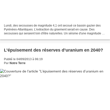
Lundi, des secousses de magnitude 4,1 ont secoué ce bassin gazier des
Pyrénées-Atlantiques. L'extraction du gisement serait en cause. Des
secousses qui seraient loin d'être naturelles. Un séisme d'une magnitude de
4,1 sur l'échelle de Richter a été enregistré...
L’épuisement des réserves d’uranium en 2040?
Publié le 04/09/2013 à 06:19
Par
Notre Terre