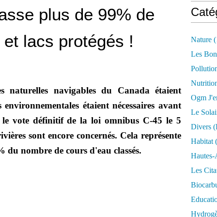
asse plus de 99% de
Caté
et lacs protégés !
Nature
(
Les Bon
Pollutio
Nutritio
es naturelles navigables du Canada étaient
Ogm J'e
es environnementales étaient nécessaires avant
Le Solai
 le vote définitif de la loi omnibus C-45 le 5
Divers (
rivières sont encore concernés. Cela représente
Habitat
(
% du nombre de cours d'eau classés.
Hautes-
Les Cita
Biocarbu
Educati
Hydrogèn