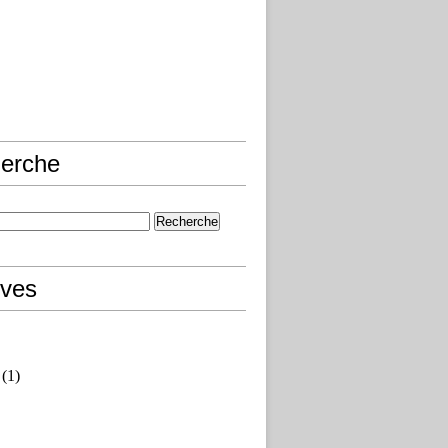
erche
ives
(1)