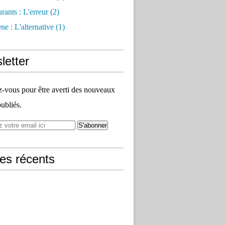
rants : L'erreur
(2)
e : L'alternative
(1)
letter
vous pour être averti des nouveaux
publiés.
les récents