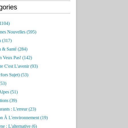
gories
1104)
nes Nouvelles
(595)
n
(317)
n & Santé
(284)
n Veux Pas!
(142)
re C'est L'avenir
(93)
hors Sujet)
(53)
53)
Alpes
(51)
tions
(39)
rants : L'erreur
(23)
on À L'environnement
(19)
e : L'alternative
(6)