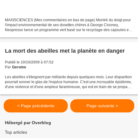
MAXISCIENCES (Mes commentaires en bas de page) Montré du doigt pour
l'impact environnemental de ses dosettes chères à George Clooney,
Nespresso lance un programme vert basé sur le recyclage des capsules en
aluminium qui partent généralement à la poubelle...
La mort des abeilles met la planète en danger
Publié le 10/10/2009 à 07:52
Par
Gerome
Les abeilles s'éteignent par milliards depuis quelques mois. Leur disparition
pourrait sonner le glas de l'espèce humaine. C'est une incroyable épidémie,
d'une violence et d'une ampleur faramineuse, qui est en train de se propager
de ruche en ruche sur...
< Page précédente
Page suivante >
Hébergé par Overblog
Top articles